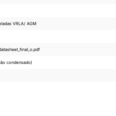
seladas VRLA/ AGM
tasheet_final_o.pdf
não condensado)