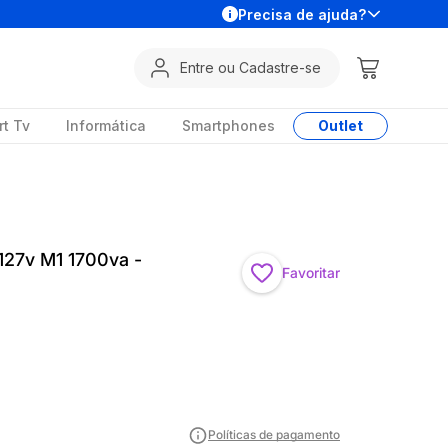
Precisa de ajuda?
Entre ou Cadastre-se
t Tv
Informática
Smartphones
Outlet
127v M1 1700va -
Favoritar
Políticas de pagamento