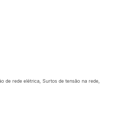
0
Comprar
79
,
99
sem juros
o de rede elétrica, Surtos de tensão na rede,