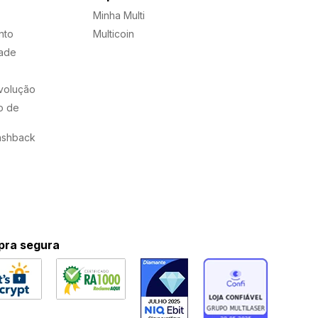
Minha Multi
nto
Multicoin
dade
evolução
o de
ashback
ra segura