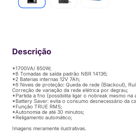
Nobreak Multi 1700va 127v/127v M1 
*1700VA/ 850W;
*8 Tomadas de saída padrão NBR 14136;
*2 Baterias internas 12V 7Ah;
*6 Niveis de proteção: Queda de rede (Blackout), Ruíd
Correção de variação da rede elétrica por degrau;
*Partida a frio (possibilita ligar o nobreak mesmo na 
*Battery Saver: evita o consumo desnecessário da car
*Função TRUE RMS;
*Autonomia de até 30 minutos;
*Religamento automático;
Imagens meramente ilustrativas.