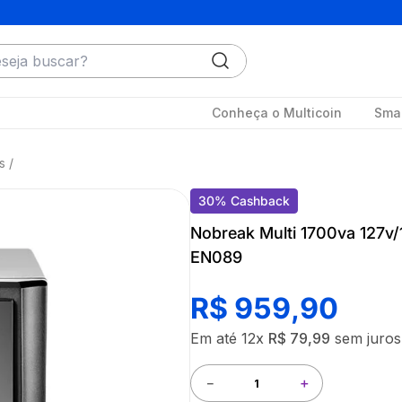
ja buscar?
Conheça o Multicoin
Smar
s
30
%
Cashback
Nobreak Multi 1700va 127v/
EN089
R$
959
,
90
Em até
12
x
R$
79
,
99
sem juros
－
＋