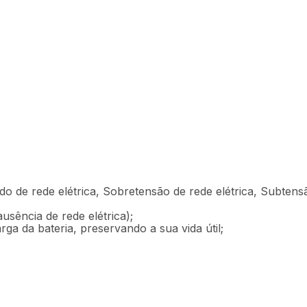
R$
959
,
9
1700va - EN089
Em até
12
x
R$
Descrição
Ficha técnica
o de rede elétrica, Sobretensão de rede elétrica, Subtensã
ausência de rede elétrica);
ga da bateria, preservando a sua vida útil;