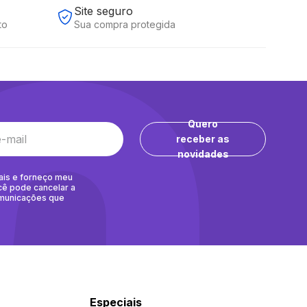
Site seguro
to
Sua compra protegida
Quero
receber as
novidades
ais e forneço meu
cê pode cancelar a
omunicações que
Especiais