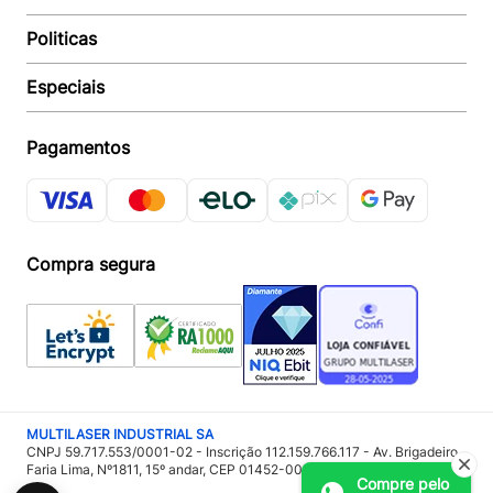
Suporte e reparo
Politicas
Quem somos
Acompanhar Entrega
Revendedor
Baixe o APP
Especiais
Política de Entrega
Seja um Revendedor
Política de Pagamento
Investidores
Minha Multi
Política de Privacidade
Pagamentos
Trabalhe conosco
Multicoin
Política de Garantia
Política Troca e Devolução
Responsabilidade Ambiental:
Política de Proteção de Dados
Sustentabilidade
Regulamento de Cashback
Compra segura
Acessoria de Imprensa:
Imprensa
MULTILASER INDUSTRIAL SA
CNPJ 59.717.553/0001-02 - Inscrição 112.159.766.117 - Av. Brigadeiro
Faria Lima, Nº1811, 15º andar, CEP 01452-001 - São Paulo – SP
Compre pelo