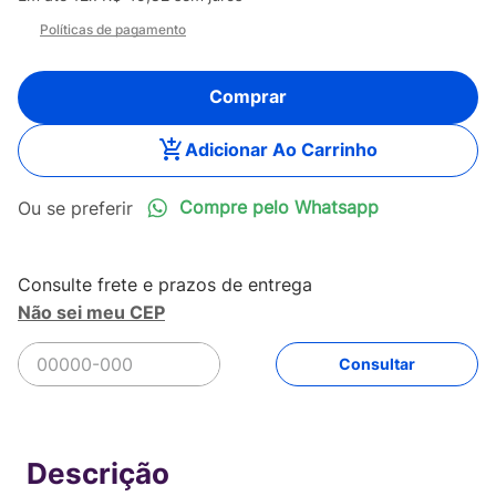
Políticas de pagamento
Comprar
Adicionar Ao Carrinho
Compre pelo Whatsapp
Não sei meu CEP
R$
549
,
90
Comprar
Em até
12
x
R$
45
,
82
sem juros