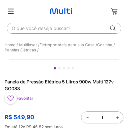
O que você deseja buscar?
Multilaser
Eletroportáteis para sua Casa
Cozinha
Panelas Elétricas
Panela de Pressão Elétrica 5 Litros 900w Multi 127v -
GO083
Favoritar
R$
549
,
90
－
＋
Em até
12
x
R$
45
,
82
sem juros