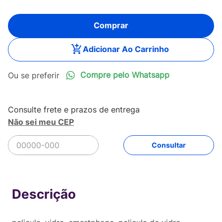
Comprar
Adicionar Ao Carrinho
Compre pelo Whatsapp
Não sei meu CEP
R$
9
,
80
Comprar
Em até
1
x
R$
9
,
80
sem juros