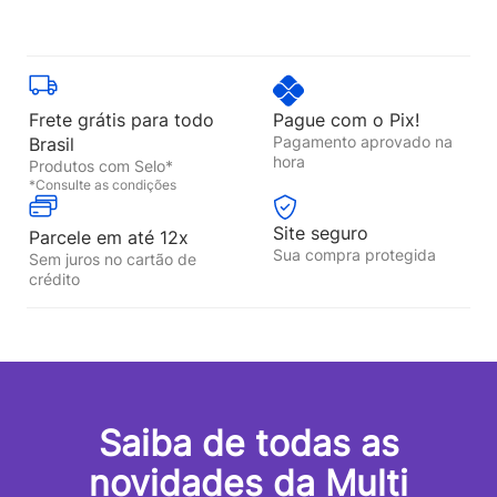
Frete grátis para todo
Pague com o Pix!
Pagamento aprovado na
Brasil
hora
Produtos com Selo*
*Consulte as condições
Site seguro
Parcele em até 12x
Sua compra protegida
Sem juros no cartão de
crédito
Saiba de todas as
novidades da Multi