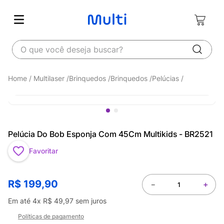
O que você deseja buscar?
Multilaser
Brinquedos
Brinquedos
Pelúcias
Pelúcia Do Bob Esponja Com 45Cm Multikids - BR2521
Favoritar
R$
199
,
90
－
＋
Em até
4
x
R$
49
,
97
sem juros
Políticas de pagamento