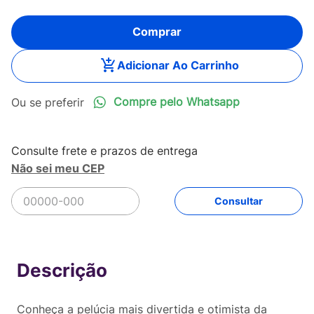
Comprar
Adicionar Ao Carrinho
Compre pelo Whatsapp
Não sei meu CEP
R$
199
,
90
Comprar
Em até
4
x
R$
49
,
97
sem juros
Conheça a pelúcia mais divertida e otimista da