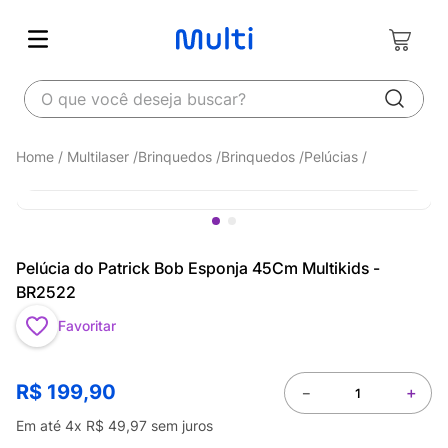
O que você deseja buscar?
Multilaser
Brinquedos
Brinquedos
Pelúcias
Pelúcia do Patrick Bob Esponja 45Cm Multikids -
BR2522
Favoritar
R$
199
,
90
－
＋
Em até
4
x
R$
49
,
97
sem juros