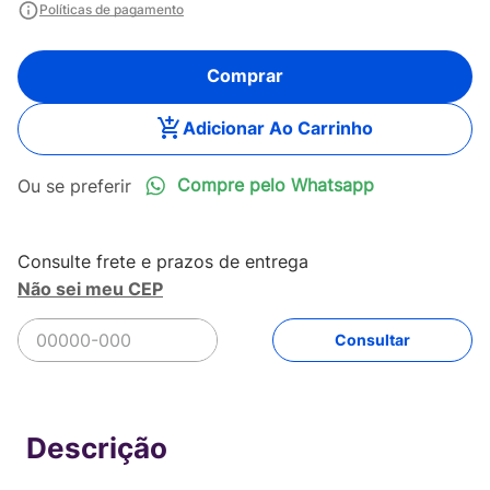
Políticas de pagamento
Comprar
Adicionar Ao Carrinho
Compre pelo Whatsapp
Não sei meu CEP
R$
199
,
90
Comprar
Em até
4
x
R$
49
,
97
sem juros