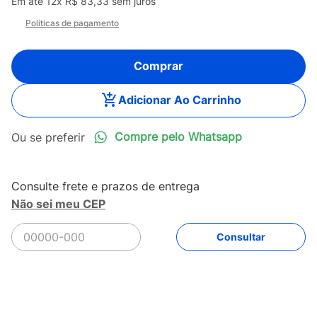
Em até
12
x
R$
83
,
33
sem juros
Políticas de pagamento
Comprar
Adicionar Ao Carrinho
Compre pelo Whatsapp
Não sei meu CEP
R$
999
,
99
Comprar