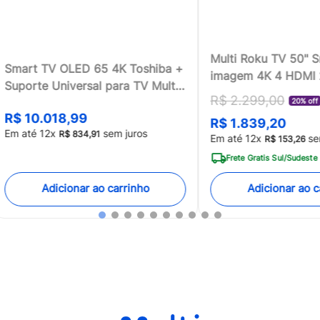
Multi Roku TV 50" 
Smart TV OLED 65 4K Toshiba +
imagem 4K 4 HDMI
Suporte Universal para TV Multi
compatível com Ale
R$
2
.
299
,
00
13 a 100 - TB018MK2
20% off
Home - TL059MOU
R$
10
.
018
,
99
R$
1
.
839
,
20
[Reembalado]
Em até
12
x
sem juros
R$
834
,
91
Em até
12
x
se
R$
153
,
26
Frete Gratis Sul/Sudeste
Adicionar ao carrinho
Adicionar ao c