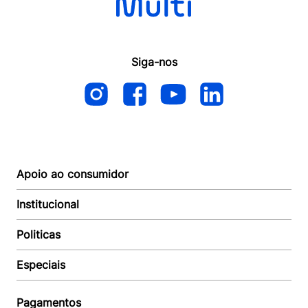
Siga-nos
Apoio ao consumidor
Institucional
Autoatendimento
Suporte e reparo
Politicas
Quem somos
Acompanhar Entrega
Revendedor
Baixe o APP
Especiais
Política de Entrega
Seja um Revendedor
Política de Pagamento
Investidores
Minha Multi
Política de Privacidade
Pagamentos
Trabalhe conosco