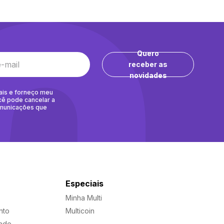
Quero
receber as
novidades
ais e forneço meu
cê pode cancelar a
omunicações que
Especiais
Minha Multi
nto
Multicoin
dade