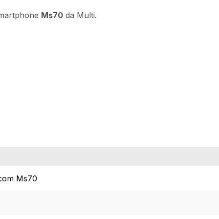
 Smartphone
Ms70
da Multi.
 com Ms70