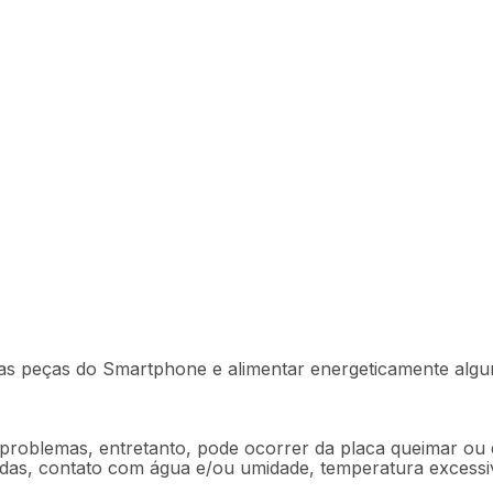
0 - PR30012
Descrição
Ficha técnica
as peças do Smartphone e alimentar energeticamente alguns
 problemas, entretanto, pode ocorrer da placa queimar ou 
das, contato com água e/ou umidade, temperatura excessiv