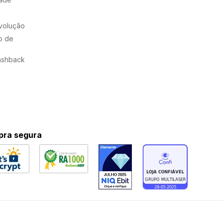
evolução
o de
ashback
ra segura