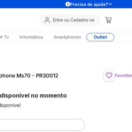
Precisa de ajuda?
Entre ou Cadastre-se
t Tv
Informática
Smartphones
Outlet
rtphone Ms70 - PR30012
Favoritar
 disponível no momento
isponível