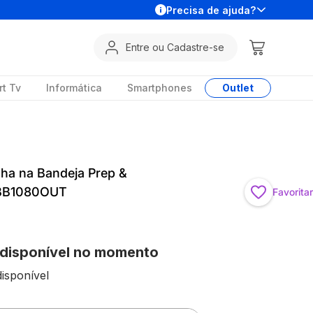
Precisa de ajuda?
Entre ou Cadastre-se
t Tv
Informática
Smartphones
Outlet
nha na Bandeja Prep &
- BB1080OUT
Favoritar
 disponível no momento
isponível