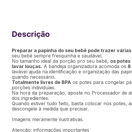
Potes para Congelar Papinha na Bande
Fisher Price - BB1080OUT [Reembala
Preparar a papinha do seu bebê pode trazer vária
seu bebê sempre fresquinha e saudável.
No tamanho ideal da porção pro seu bebê,
os potes
lavar louças.
A bandeja organizadora acomoda os
8
lavável ajuda na identificação e organização das pap
quando necessário.
Totalmente livres de BPA
os potes para congelar p
porções individuais.
Na hora da preparação, aposte no Processador de ali
dos ingredientes.
Quando estiver tudo feito, basta colocar nos potes, 
descongele à medida que precisar.
Imagens meramente ilustrativas.
Atenção: informações importantes