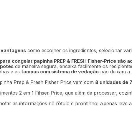
ja Prep & Fresh Azul
do]
s vantagens
como escolher os ingredientes, selecionar var
Descrição
Ficha técnica
 para congelar papinha PREP & FRESH Fisher-Price são 
 potes
de maneira segura, encaixa facilmente os recipient
inhas e as
tampas com sistema de vedação
não deixam a p
apinha Prep & Fresh Fisher Price vem com
8 unidades de 7
mentos 2 em 1 Fihser-Price, que além de processar, cozin
anotar as informações no rótulo e prontinho! Apenas leve 