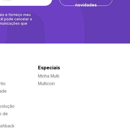
novidades
ais e forneço meu
cê pode cancelar a
omunicações que
Especiais
Minha Multi
nto
Multicoin
dade
evolução
o de
ashback