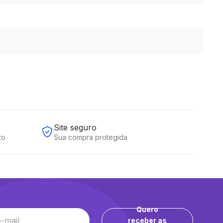
Site seguro
to
Sua compra protegida
Quero
receber as