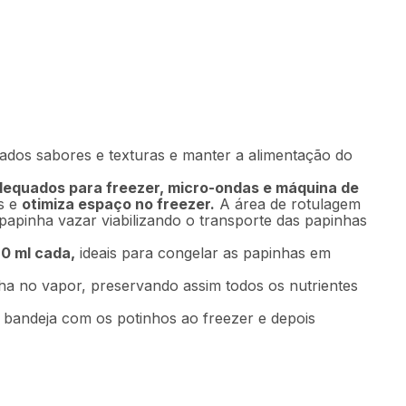
Indisponível
iados sabores e texturas e manter a alimentação do
adequados para freezer, micro-ondas e máquina de
es e
otimiza espaço no freezer.
A área de rotulagem
apinha vazar viabilizando o transporte das papinhas
0 ml cada,
ideais para congelar as papinhas em
ha no vapor, preservando assim todos os nutrientes
a bandeja com os potinhos ao freezer e depois