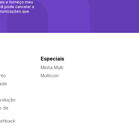
ais e forneço meu
cê pode cancelar a
omunicações que
Especiais
Minha Multi
nto
Multicoin
dade
evolução
o de
ashback