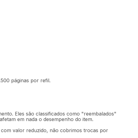
Comprar
$
9
,
90
sem juros
500 páginas por refil.
mento. Eles são classificados como "reembalados"
o afetam em nada o desempenho do item.
m com valor reduzido, não cobrimos trocas por