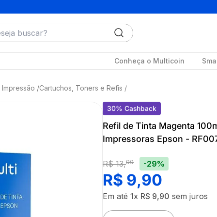
ja buscar?
Conheça o Multicoin
Smar
 Impressão
Cartuchos, Toners e Refis
30
%
Cashback
Refil de Tinta Magenta 100m
Impressoras Epson - RF00
90
-29%
R$
13
,
R$
9
,
90
Em até
1
x
R$
9
,
90
sem juros