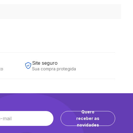
Site seguro
to
Sua compra protegida
Quero
receber as
novidades