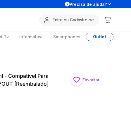
Precisa de ajuda?
Entre ou Cadastre-se
t Tv
Informática
Smartphones
Outlet
l - Compativel Para
Favoritar
7OUT [Reembalado]