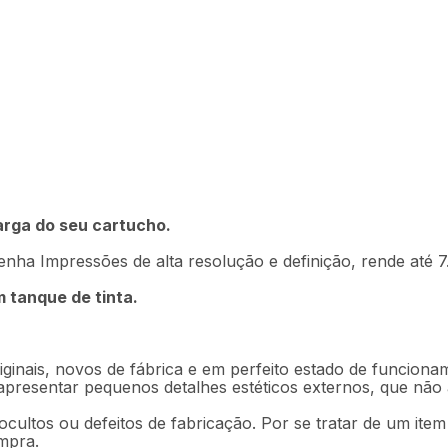
R$
9
,
90
tivel Para Impressoras
Em até
1
x
R
carga do seu cartucho.
Descrição
Ficha técnica
nha Impressões de alta resolução e definição, rende até 7.
tanque de tinta.
ginais, novos de fábrica e em perfeito estado de funciona
 apresentar pequenos detalhes estéticos externos, que nã
ocultos ou defeitos de fabricação. Por se tratar de um ite
mpra.