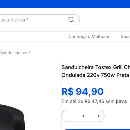
ja buscar?
Conheça o Multicoin
Smar
Sanduicheiras
Sanduicheira Tostex Grill 
Ondulada 220v 750w Preta 
R$
94
,
90
Em até
2
x
R$
47
,
45
sem juros
－
＋