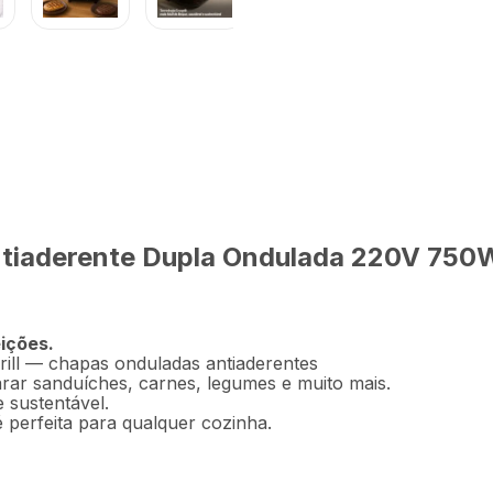
R$
94
,
9
derente Dupla
E044
Em até
2
x
R$
Antiaderente Dupla Ondulada 220V 750
Descrição
Ficha técnica
eições.
ill — chapas onduladas antiaderentes
rar sanduíches, carnes, legumes e muito mais.
e sustentável.
 perfeita para qualquer cozinha.