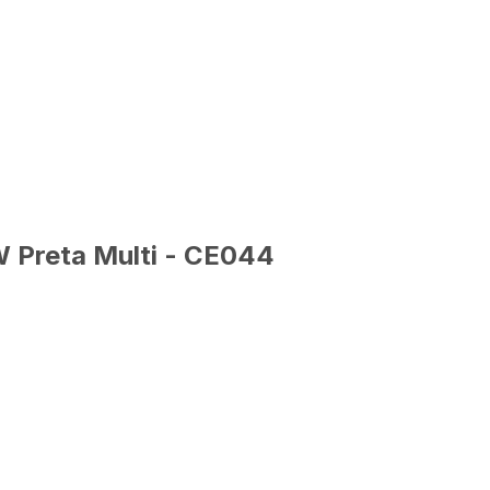
0
Comprar
47
,
45
sem juros
W Preta Multi - CE044