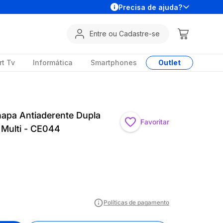
Precisa de ajuda?
Entre ou Cadastre-se
t Tv
Informática
Smartphones
Outlet
Chapa Antiaderente Dupla
Favoritar
Multi - CE044
Políticas de pagamento