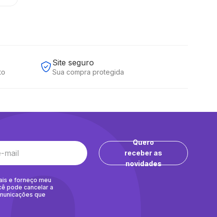
Site seguro
to
Sua compra protegida
Quero
receber as
novidades
ais e forneço meu
cê pode cancelar a
omunicações que