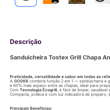
Sanduicheira Tostex Grill Chapa Antia
Ondulada 220v 750w Preta Multi - C
Sanduicheira Tostex Grill Chapa 
Praticidade, versatilidade e sabor em todas as ref
A
GO068
combina função 2 em 1 — sanduicheira e gr
e 60% mais espaço entre as chapas, ideal para prepa
Com
Tecnologia Ecogrill
, é fácil de limpar, saudável 
Compacta, prática e com luz indicadora de preparo, é
Principais Benefícios: