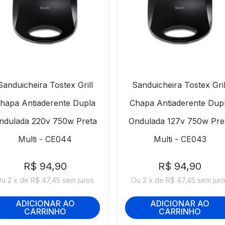
Sanduicheira Tostex Grill
Sanduicheira Tostex Gril
hapa Antiaderente Dupla
Chapa Antiaderente Dup
ndulada 220v 750w Preta
Ondulada 127v 750w Pre
Multi - CE044
Multi - CE043
R$
94
,
90
R$
94
,
90
Ou
2
x
de
R$ 47,45
sem juros
Ou
2
x
de
R$ 47,45
sem jur
ADICIONAR AO
ADICIONAR AO
CARRINHO
CARRINHO