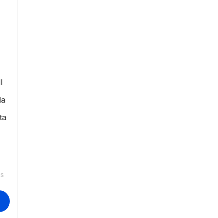
l
la
ta
os