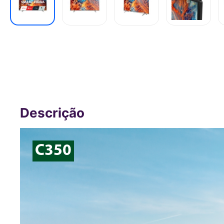
Smart Tela DLED 65" 4K Toshiba 65C
USB Wi-Fi - TB006OUT [Reembalado]