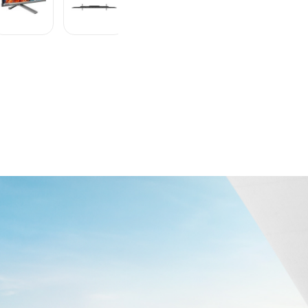
350KB VIDAA 3 HDMI 2
Descrição
Ficha técnica