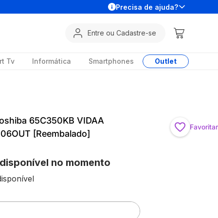
Precisa de ajuda?
Entre ou Cadastre-se
t Tv
Informática
Smartphones
Outlet
Toshiba 65C350KB VIDAA
Favoritar
006OUT [Reembalado]
 disponível no momento
isponível