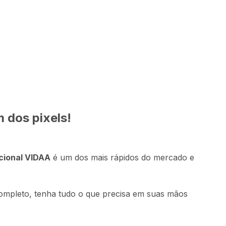
00
Comprar
99
,
91
sem juros
 dos pixels!
 do
uto
cional VIDAA
é um dos mais rápidos do mercado e
ompleto, tenha tudo o que precisa em suas mãos