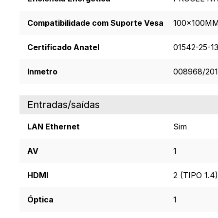
Compatibilidade com Suporte Vesa
100×100M
Certificado Anatel
01542-25-1
Inmetro
008968/20
Entradas/saídas
LAN Ethernet
Sim
AV
1
HDMI
2 (TIPO 1.4)
Óptica
1