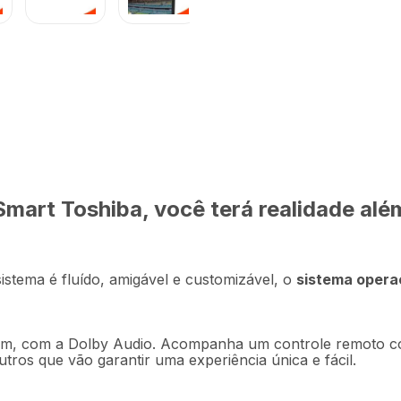
R$
1
.
199
,
5L VIDAA 2 HDMI 2
Em até
12
x
R$
mart Toshiba, você terá realidade além
Vídeo
crição
Ficha técnica
prod
stema é fluído, amigável e customizável, o
sistema opera
som, com a Dolby Audio. Acompanha um controle remoto c
ros que vão garantir uma experiência única e fácil.