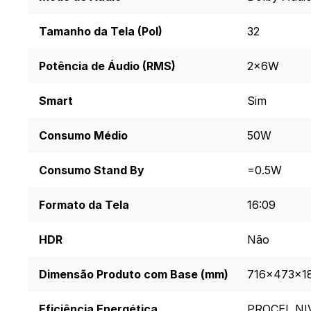
Tamanho da Tela (Pol)
32
Potência de Áudio (RMS)
2x6W
Smart
Sim
Consumo Médio
50W
Consumo Stand By
=0.5W
Formato da Tela
16:09
HDR
Não
Dimensão Produto com Base (mm)
716×473×1
Eficiência Energética
PROCEL NI