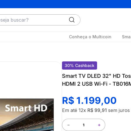
ja buscar?
Conheça o Multicoin
Smar
30
%
Cashback
Smart TV DLED 32" HD Tos
HDMI 2 USB Wi-Fi - TB016
R$
1
.
199
,
00
Em até
12
x
R$
99
,
91
sem juros
－
＋