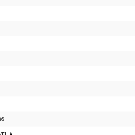
86
VEL A