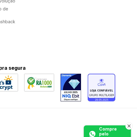
evolução
o de
ashback
ra segura
Compre
pelo