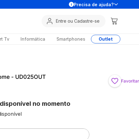
Precisa de ajuda?
Entre ou Cadastre-se
t Tv
Informática
Smartphones
Outlet
Home - UD025OUT
Favoritar
 disponível no momento
isponível