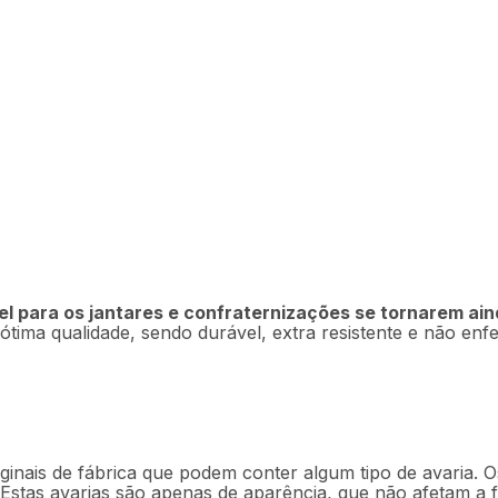
5OUT [Reembalado]
l para os jantares e confraternizações se tornarem ain
ima qualidade, sendo durável, extra resistente e não enfe
Descrição
Ficha técnica
ginais de fábrica que podem conter algum tipo de avaria
 Estas avarias são apenas de aparência, que não afetam a