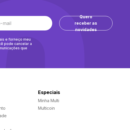
Quero
receber as
novidades
ais e forneço meu
cê pode cancelar a
omunicações que
Especiais
Minha Multi
nto
Multicoin
dade