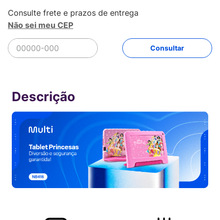
Não sei meu CEP
R$
759
,
00
Comprar
Em até
12
x
R$
63
,
25
sem juros