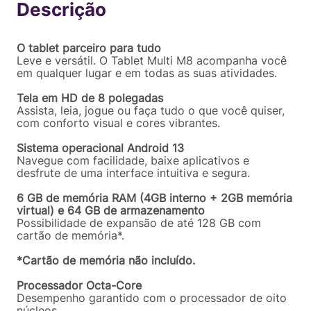
R$
899
,
10
Comprar
Em até
12
x
R$
74
,
92
sem juros
O tablet parceiro para tudo
Leve e versátil. O Tablet Multi M8 acompanha você
em qualquer lugar e em todas as suas atividades.
Tela em HD de 8 polegadas
Assista, leia, jogue ou faça tudo o que você quiser,
com conforto visual e cores vibrantes.
Sistema operacional Android 13
Navegue com facilidade, baixe aplicativos e
desfrute de uma interface intuitiva e segura.
6 GB de memória RAM (4GB interno + 2GB memória
virtual) e 64 GB de armazenamento
Possibilidade de expansão de até 128 GB com
cartão de memória*.
*Cartão de memória não incluído.
Processador Octa-Core
Desempenho garantido com o processador de oito
núcleos.