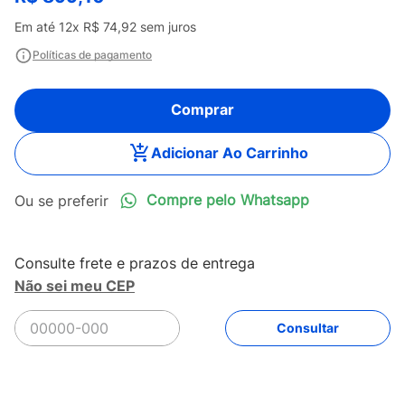
Em até
12
x
R$
74
,
92
sem juros
Políticas de pagamento
Comprar
Adicionar Ao Carrinho
Compre pelo Whatsapp
Não sei meu CEP