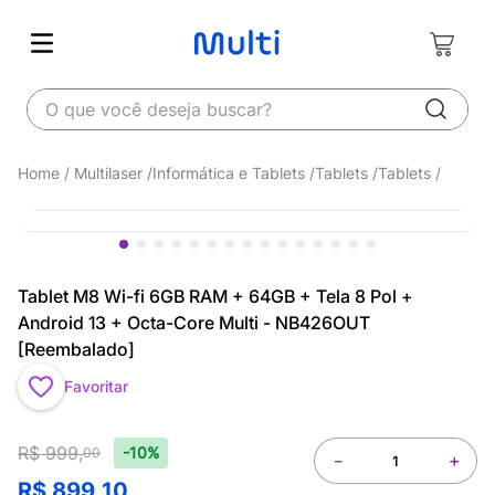
O que você deseja buscar?
Multilaser
Informática e Tablets
Tablets
Tablets
Tablet M8 Wi-fi 6GB RAM + 64GB + Tela 8 Pol +
Android 13 + Octa-Core Multi - NB426OUT
[Reembalado]
Favoritar
R$
999
,
-10%
00
－
＋
R$
899
,
10