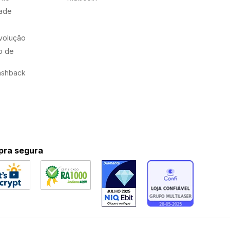
dade
evolução
o de
ashback
ra segura