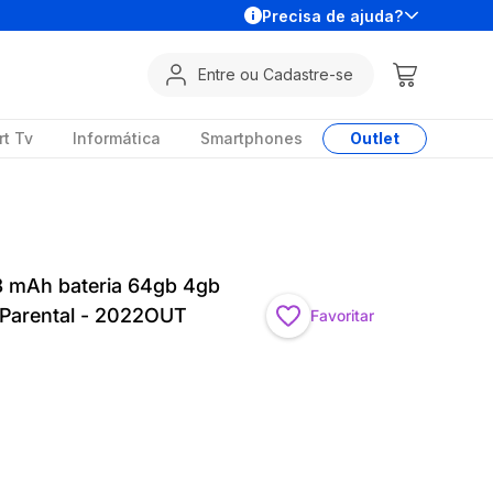
Precisa de ajuda?
Entre ou Cadastre-se
t Tv
Informática
Smartphones
Outlet
.8 mAh bateria 64gb 4gb
 Parental - 2022OUT
Favoritar