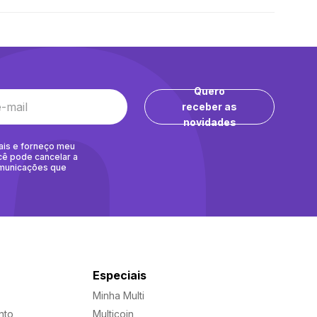
Quero
receber as
novidades
ais e forneço meu
cê pode cancelar a
omunicações que
Especiais
Minha Multi
nto
Multicoin