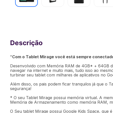
Tablet Mirage 7 Pol Wi-fi 2.8 mAh ba
Quad Core + Controle Parental - 202
"
Com o Tablet Mirage você está sempre conectad
Desenvolvido com Memória RAM de 4GB* + 64GB de 
navegar na internet e muito mais, tudo isso ao mesm
turbinar seu tablet com milhares de aplicativos no Go
Além disso, os pais podem ficar tranquilos já que o T
segurança!
* O seu Tablet Mirage possui memória virtual. A memó
Memória de Armazenamento como memória RAM, mel
O Seu tablet Mirage possui Google Kids Space, que é