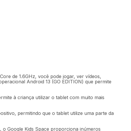
0
Comprar
46
,
60
sem juros
e de 1.6GHz, você pode jogar, ver vídeos,
 operacional Android 13 (GO EDITION) que permite
mite à criança utilizar o tablet com muito mais
tivo, permitindo que o tablet utilize uma parte da
e, o Google Kids Space proporciona inúmeros