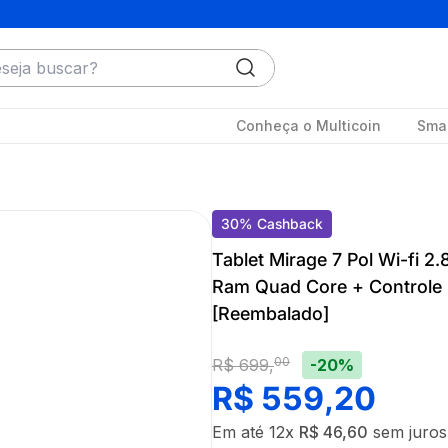
ja buscar?
Conheça o Multicoin
Smar
30
%
Cashback
Tablet Mirage 7 Pol Wi-fi 2
Ram Quad Core + Controle
[Reembalado]
00
-20%
R$
699
,
R$
559
,
20
Em até
12
x
R$
46
,
60
sem juros