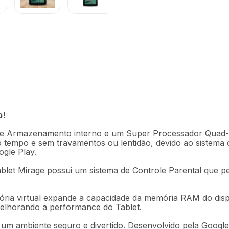
R$
559
,
2
teria 64gb 4gb Ram
2OUT [Reembalado]
Em até
12
x
R$
o!
Descrição
Ficha técnica
Armazenamento interno e um Super Processador Quad-Cor
o tempo e sem travamentos ou lentidão, devido ao sistema
ogle Play.
ablet Mirage possui um sistema de Controle Parental que per
ria virtual expande a capacidade da memória RAM do disposi
horando a performance do Tablet.
 um ambiente seguro e divertido. Desenvolvido pela Googl