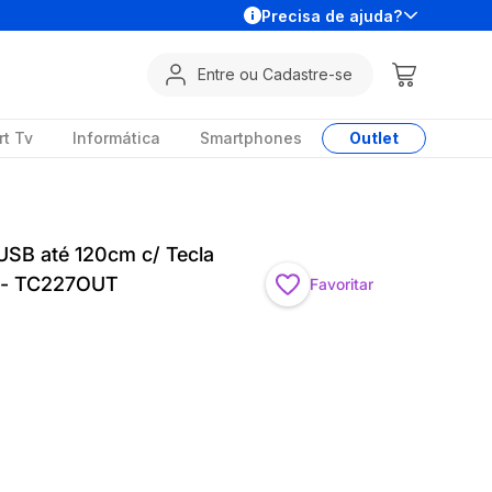
Precisa de ajuda?
Entre ou Cadastre-se
t Tv
Informática
Smartphones
Outlet
USB até 120cm c/ Tecla
r) - TC227OUT
Favoritar