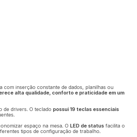
0
Comprar
16
,
90
sem juros
ha com inserção constante de dados, planilhas ou
erece alta qualidade, conforto e praticidade em um
o de drivers. O teclado
possui 19 teclas essenciais
uentes.
economizar espaço na mesa. O
LED de status
facilita o
ferentes tipos de configuração de trabalho.