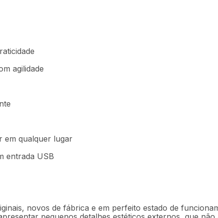
raticidade
com agilidade
nte
ar em qualquer lugar
m entrada USB
ginais, novos de fábrica e em perfeito estado de funciona
 apresentar pequenos detalhes estéticos externos, que nã