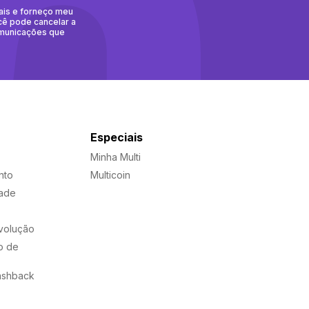
ais e forneço meu
cê pode cancelar a
omunicações que
Especiais
Minha Multi
nto
Multicoin
dade
evolução
o de
ashback