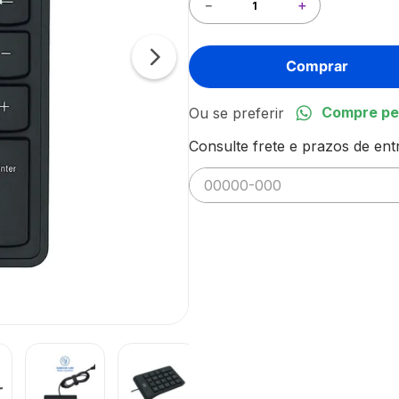
－
＋
Comprar
Compre pe