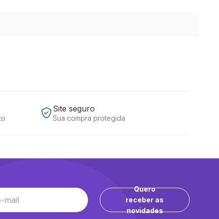
Site seguro
to
Sua compra protegida
Quero
receber as
novidades