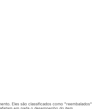
mento. Eles são classificados como "reembalados"
o afetam em nada o desempenho do item.