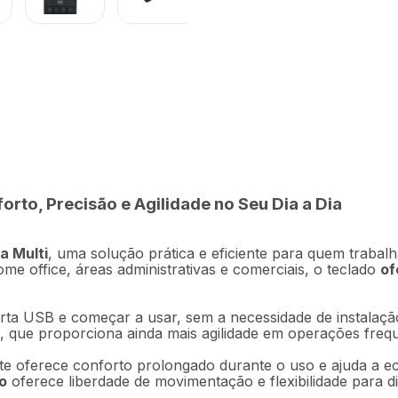
R$
16
,
9
0cm c/ Tecla 000 Preto
alado]
Em até
1
x
R$
to, Precisão e Agilidade no Seu Dia a Dia
Descrição
Ficha técnica
a Multi
, uma solução prática e eficiente para quem trabal
ome office, áreas administrativas e comerciais, o teclado
of
rta USB e começar a usar, sem a necessidade de instalaçã
0, que proporciona ainda mais agilidade em operações freq
te oferece conforto prolongado durante o uso e ajuda a 
o
oferece liberdade de movimentação e flexibilidade para di