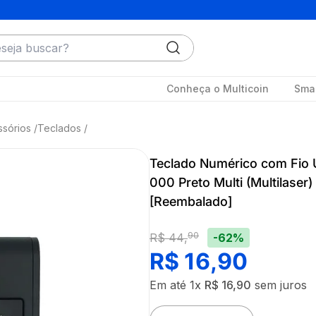
ja buscar?
Conheça o Multicoin
Smar
ssórios
Teclados
Teclado Numérico com Fio 
000 Preto Multi (Multilase
[Reembalado]
90
-62%
R$
44
,
R$
16
,
90
Em até
1
x
R$
16
,
90
sem juros