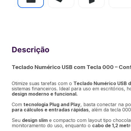
Teclado Numérico com Fio USB até 12
Multi (Multilaser) - TC227OUT [Reemb
Teclado Numérico USB com Tecla 000 – Confor
Otimize suas tarefas com o
Teclado Numérico USB d
sistemas financeiros. Ideal para uso em escritórios, h
design moderno e funcional.
Com
tecnologia Plug and Play
, basta conectar na po
para cálculos e entradas rápidas
, além da tecla 00
Seu
design slim
e compacto com layout tipo chocola
monitoramento do uso, enquanto o
cabo de 1,2 metr