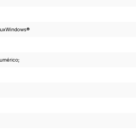
nux
Windows®
umérico;