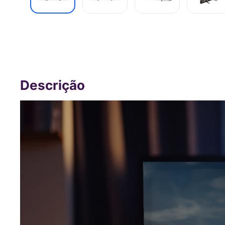
Tela 32 Pol Multiexperience Android H