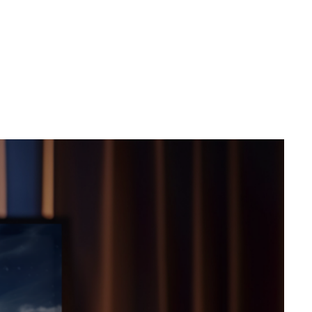
99
Comprar
99
,
91
sem juros