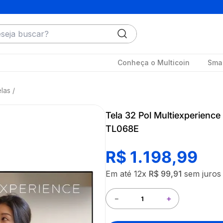
ja buscar?
Conheça o Multicoin
Smar
las
Tela 32 Pol Multiexperience
TL068E
R$
1
.
198
,
99
Em até
12
x
R$
99
,
91
sem juros
－
＋