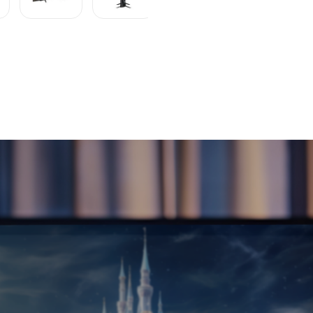
R$
1
.
198
,
D Multi - TL068E
Em até
12
x
R$
Descrição
Ficha técnica