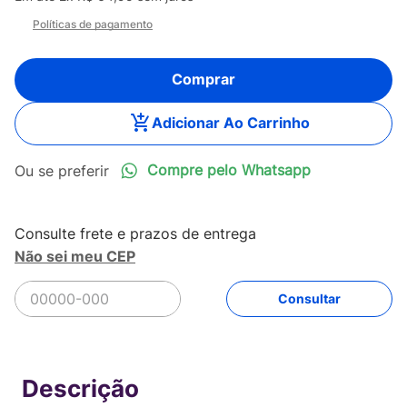
Políticas de pagamento
Comprar
Adicionar Ao Carrinho
Compre pelo Whatsapp
Não sei meu CEP
R$
129
,
90
Comprar
Em até
2
x
R$
64
,
95
sem juros