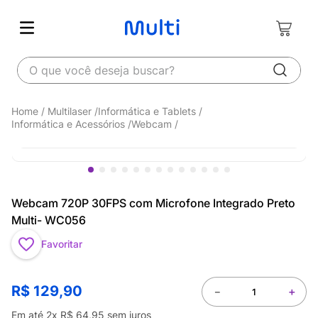
O que você deseja buscar?
Multilaser
Informática e Tablets
Informática e Acessórios
Webcam
Webcam 720P 30FPS com Microfone Integrado Preto
Multi- WC056
Favoritar
R$
129
,
90
－
＋
Em até
2
x
R$
64
,
95
sem juros