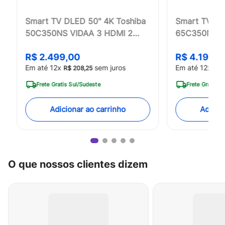
Smart TV DLED 50" 4K Toshiba
Smart TV DL
50C350NS VIDAA 3 HDMI 2
65C350NS V
USB Wi-Fi - TB029M
USB Wi-Fi -
R$
2
.
499
,
00
R$
4
.
199
,
0
Em até
12
x
sem juros
Em até
12
x
R$
208
,
25
R$
Frete Gratis Sul/Sudeste
Frete Gratis S
Adicionar ao carrinho
Adicio
O que nossos clientes dizem