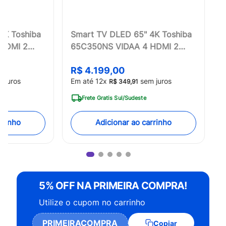
4K Toshiba
Smart TV DLED 65" 4K Toshiba
HDMI 2
65C350NS VIDAA 4 HDMI 2
USB Wi-Fi - TB032M
R$
4
.
199
,
00
 juros
Em até
12
x
sem juros
R$
349
,
91
Frete Gratis Sul/Sudeste
rrinho
Adicionar ao carrinho
5% OFF NA PRIMEIRA COMPRA!
Utilize o cupom no carrinho
PRIMEIRACOMPRA
Copiar