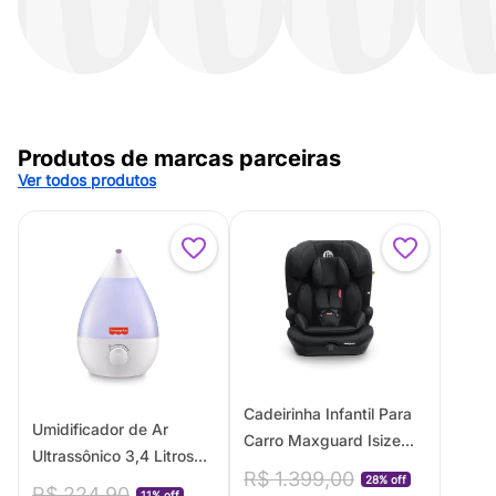
Produtos de marcas parceiras
Ver todos produtos
Cadeirinha Infantil Para
Umidificador de Ar
Carro Maxguard Isize
Ultrassônico 3,4 Litros
76-150cm Fisher-Price -
R$
1
.
399
,
00
28% off
Bivolt Fisher Price -
R$
224
,
90
BB725
11% off