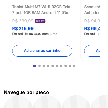
Tablet Multi M7 Wi-fi 32GB Tela
Sanduicheira
7 pol. 1GB RAM Android 11 (Go
Antiaderent
edition) Quad Core NB355OUT
127v 750w Pr
R$
239
,
99
R$
94
,
90
10% off
30
[Reembalado]
CE043OUT [
R$
215
,
99
R$
66
,
43
Em até
4
x
sem juros
Em até
1
x
R$
53
,
99
R$
6
Adicionar ao carrinho
Adicio
Navegue por preço