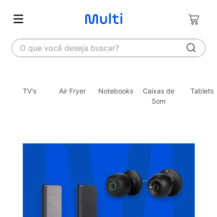
O que você deseja buscar?
TV's
Air Fryer
Notebooks
Caixas de
Tablets
Som