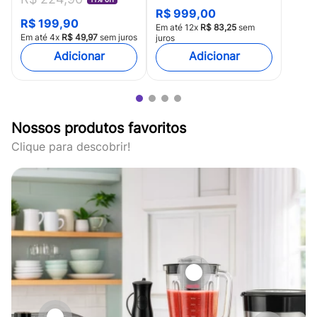
HC115
R$
999
,
00
R$
199
,
90
Em até
12
x
R$
83
,
25
sem
Em até
4
x
R$
49
,
97
sem juros
juros
Nossos produtos favoritos
Clique para descobrir!