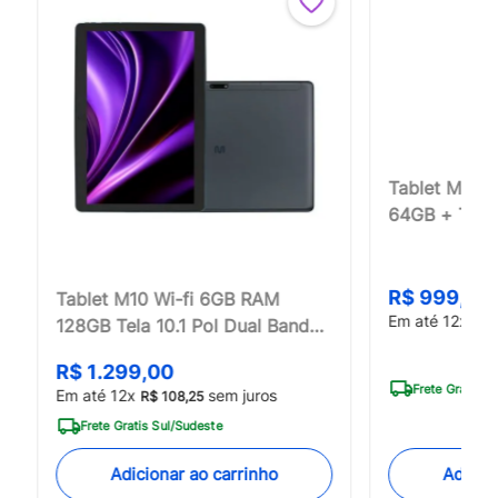
Tablet M8 W
64GB + Tela 
+ Octa-Core
R$
999
,
00
Tablet M10 Wi-fi 6GB RAM
Em até
12
x
R$
128GB Tela 10.1 Pol Dual Band
Kids Multi - NB359
R$
1
.
299
,
00
Frete Gratis S
Em até
12
x
sem juros
R$
108
,
25
Frete Gratis Sul/Sudeste
Adicio
Adicionar ao carrinho