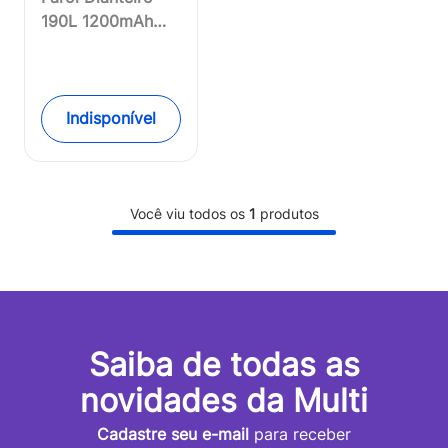
190L 1200mAh
USB Preto Atrio -
BI184OUT
[Reembalado]
Indisponível
Você viu todos os
1
produtos
Saiba de todas as
novidades da Multi
Cadastre seu e-mail
para receber