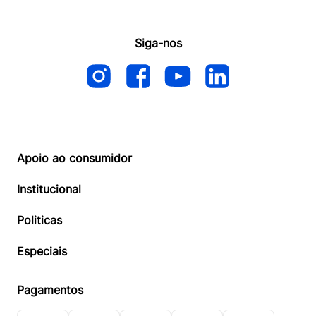
Siga-nos
Apoio ao consumidor
Institucional
Autoatendimento
Suporte e reparo
Politicas
Quem somos
Acompanhar Entrega
Revendedor
Baixe o APP
Especiais
Política de Entrega
Seja um Revendedor
Política de Pagamento
Investidores
Minha Multi
Política de Privacidade
Pagamentos
Trabalhe conosco
Multicoin
Política de Garantia