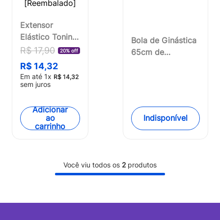
Extensor
Elástico Toning
Bola de Ginástica
Tube Com Alça
R$
17
,
90
65cm de
20% off
Fitness
Diâmetro Material
R$
14
,
32
Cinza/Preto
PVC Laranja Atrio
Em até
1
x
R$
14
,
32
Atrio -
sem juros
- ES119OUT
ES223OUT
[Reembalado]
[Reembalado]
Adicionar
Indisponível
ao
carrinho
Você viu todos os
2
produtos