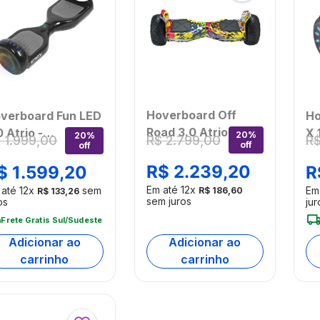
Hoverboard Off
verboard Fun LED
Ho
Road 3.0 Atrio -
0 Atrio -
X 
20%
20%
R$
2
.
799
,
00
$
1
.
999
,
00
R
off
off
VM003OUT
M002OUT
36
[Reembalado]
eembalado]
E
R$
2
.
239
,
20
$
1
.
599
,
20
R
[R
Em até
12
x
 até
12
x
sem
Em
R$
186
,
60
R$
133
,
26
sem juros
os
jur
Frete Gratis Sul/Sudeste
Adicionar ao
Adicionar ao
carrinho
carrinho