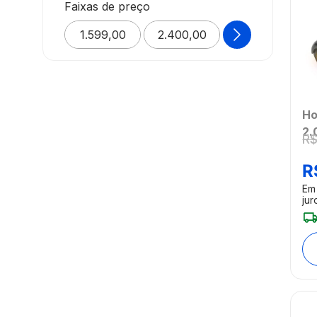
Atrio
Faixas de preço
Multilaser
BUSCAR
Ho
2.
R
V
[R
R
Em
jur