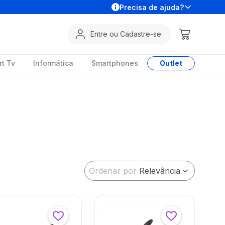
Precisa de ajuda?
Entre ou Cadastre-se
t Tv
Informática
Smartphones
Outlet
Ordenar por
Relevância