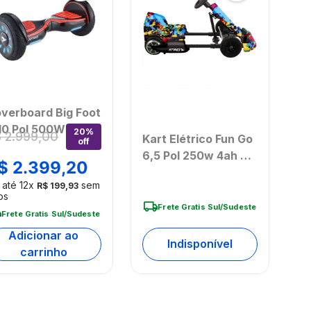
verboard Big Foot
10 Pol 500W 4AH
20%
$
2
.
999
,
00
Kart Elétrico Fun Go
off
V 10 Km/h - Atrio -
6,5 Pol 250w 4ah 8-
S413OUT
$
2
.
399
,
20
16km/h 10km 65 Kgs
eembalado]
 até
12
x
sem
R$
199
,
93
- VM004OUT
os
[Remanufaturado]
Frete Gratis Sul/Sudeste
Frete Gratis Sul/Sudeste
Adicionar ao
Indisponível
carrinho