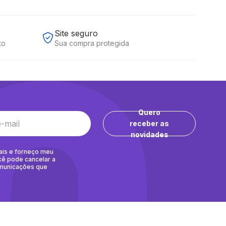
Site seguro
to
Sua compra protegida
Quero
receber as
novidades
ais e forneço meu
cê pode cancelar a
omunicações que