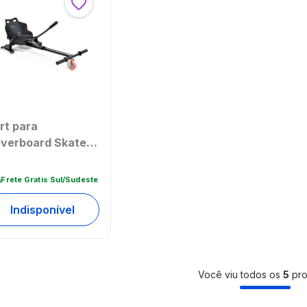
rt para
verboard Skate
étrico Rodas de
5 Pol Até 10 Pol
Frete Gratis Sul/Sudeste
porta até 120Kg
rio - ES211OUT
Indisponível
eembalado]
Você viu todos os
5
pro