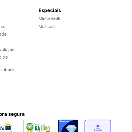
Especiais
Minha Multi
nto
Multicoin
dade
evolução
o de
ashback
ra segura