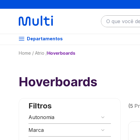
O que você dese
Departamentos
Atrio
Hoverboards
Hoverboards
Filtros
5
Pr
Autonomia
10km
Marca