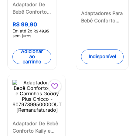
Adaptador De
Bebê Conforto
Adaptadores Para
Kaily e Carrinhos
Bebê Conforto
R$
99
,
90
Goody Plus
Kory e Carrinhos
Em até
2
x
R$
49
,
95
Chicco -
Goody Xplus
sem juros
6079739950000
ChiccoOUT
[Remanufaturado]
Adicionar
Indisponível
ao
carrinho
Adaptador De Bebê
Conforto Kaily e