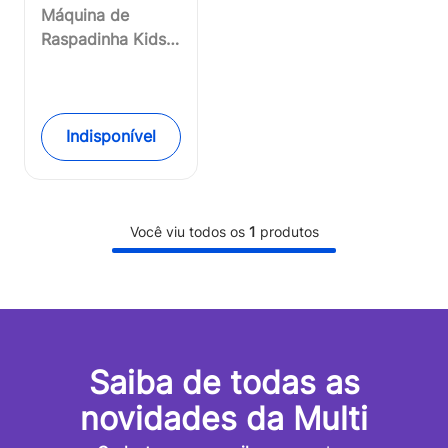
Máquina de
Raspadinha Kids
Chef Frozen
Multikids -
BR111OUT
[Reembalado]
Indisponível
Você viu todos os
1
produtos
Saiba de todas as
novidades da Multi