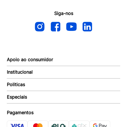
Siga-nos
Apoio ao consumidor
Institucional
Autoatendimento
Suporte e reparo
Politicas
Quem somos
Acompanhar Entrega
Revendedor
Baixe o APP
Especiais
Política de Entrega
Seja um Revendedor
Política de Pagamento
Investidores
Minha Multi
Política de Privacidade
Pagamentos
Trabalhe conosco
Multicoin
Política de Garantia
Política Troca e Devolução