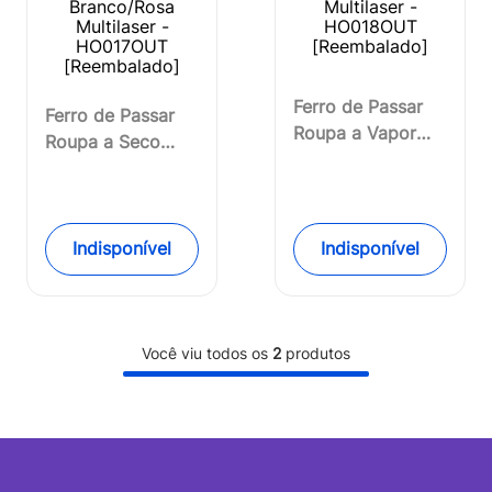
Ferro de Passar
Ferro de Passar
Roupa a Vapor
Roupa a Seco
127v-1200w Base
220V-1200W Base
Anti Aderente c/
Antiaderente,
Spray, Vapor
Seletor de
Extra e Copo
Temperatura e
Indisponível
Indisponível
Dosador
Luz Piloto Led
Multilaser -
Branco/Rosa
HO018OUT
Multilaser -
[Reembalado]
HO017OUT
Você viu todos os
2
produtos
[Reembalado]