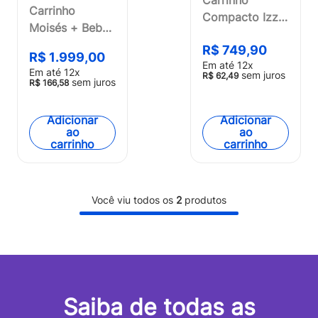
Carrinho
Compacto Izzy
Moisés + Bebê
0-15kgs Preto
Conforto Travel
R$
749
,
90
Litet - BB479
R$
1
.
999
,
00
System Jazz 0-
Em até
12
x
Em até
12
x
sem juros
R$
62
,
49
22Kg Preto
sem juros
R$
166
,
58
Litet - BB662
Adicionar
Adicionar
ao
ao
carrinho
carrinho
Você viu todos os
2
produtos
Saiba de todas as