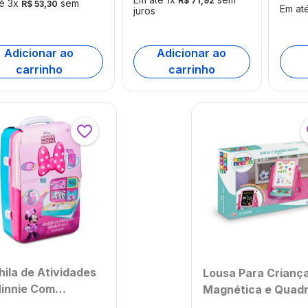
R$
71
,
92
té
3
x
sem
R$
53
,
30
Em at
juros
Adicionar ao
Adicionar ao
carrinho
carrinho
ila de Atividades
Lousa Para Crianç
innie Com
Magnética e Quad
tinhas e
Negro Play e Learn