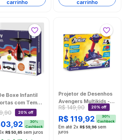
carrinho
carrinho
Projetor de Desenhos
e Boxe Infantil
Avengers Multikids -
Portas com Tempo
R$
149
,
90
20% off
BR2400OUT
ca Go Play
9
,
90
20% off
[Reembalado]
30
%
kids - BR2325OUT
R$
119
,
92
Cashback
30
%
303
,
92
balado]
Em até
2
x
sem
Cashback
R$
59
,
96
juros
6
x
sem juros
R$
50
,
65