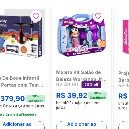
Maleta Kit Salão de
Proj
 De Boxe Infantil
Beleza Workshop Jr
Barb
R$
49
,
90
 Portas com Tempo
R$
1
20% off
Multikids -
BR2
sica Go Play
BR2008OUT
30
%
[Ree
R$
39
,
92
R$
30
%
379
,
90
Cashback
ikids - BR2325
[Reembalado]
Cashback
Em até
1
x
sem
R$
39
,
92
Em a
té
8
x
sem juros
R$
47
,
48
juros
juros
ete Gratis Sul/Sudeste
Adicionar ao
Adicionar ao