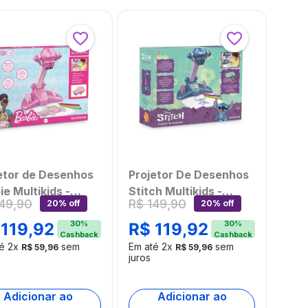
etor de Desenhos
Projetor De Desenhos
ie Multikids -
Stitch Multikids -
49
,
90
R$
149
,
90
20% off
20% off
399OUT
BR2535OUT
mbalado]
[Reembalado]
30
%
30
%
119
,
92
R$
119
,
92
Cashback
Cashback
té
2
x
sem
Em até
2
x
sem
R$
59
,
96
R$
59
,
96
juros
Adicionar ao
Adicionar ao