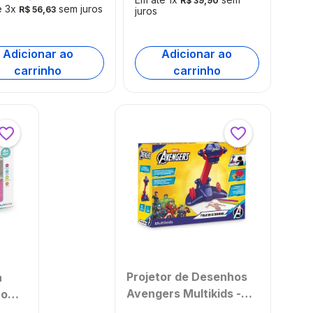
R$
39
,
90
é
3
x
sem juros
R$
56
,
63
juros
Adicionar ao
Adicionar ao
carrinho
carrinho
Projetor de Desenhos
a
Avengers Multikids -
ro
BR2400
 2