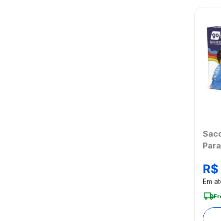
Saco
Para
e Mú
R$
Mult
Em a
Fr