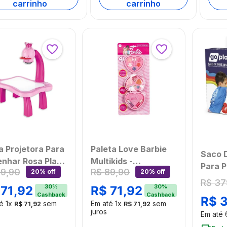
carrinho
carrinho
 Projetora Para
Paleta Love Barbie
Saco D
nhar Rosa Play
Multikids -
Para 
89
,
90
R$
89
,
90
20% off
20% off
arn Multikids -
BR2426OUT
e Músi
R$
37
601OUT
[Reembalado]
30
%
30
%
71
,
92
R$
71
,
92
Multi
Cashback
Cashback
mbalado]
R$
[Reem
té
1
x
sem
Em até
1
x
sem
R$
71
,
92
R$
71
,
92
juros
Em até