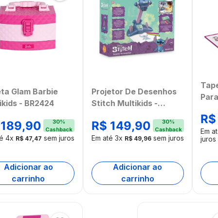
Tap
ta Glam Barbie
Projetor De Desenhos
Para
ikids - BR2424
Stitch Multikids -
Mult
BR2535
R$
30
%
30
%
189
,
90
R$
149
,
90
Cashback
Cashback
Em a
té
4
x
sem juros
Em até
3
x
sem juros
R$
47
,
47
R$
49
,
96
juros
Adicionar ao
Adicionar ao
carrinho
carrinho