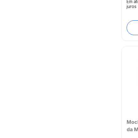
Em a
juros
Moch
da M
Cane