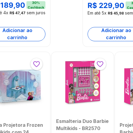
30
%
189
,
90
R$
229
,
90
sórios Multikids -
em 1 Multikids - BR
Cashback
Cas
588
té
4
x
sem juros
Em até
5
x
sem 
R$
47
,
47
R$
45
,
98
Adicionar ao
Adicionar ao
carrinho
carrinho
Esmalteria Duo Barbie
 Projetora Frozen
Proje
Multikids - BR2570
ikids com 24
Barbi