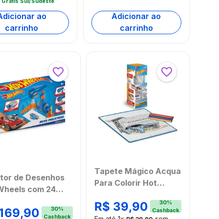
 Gratis Sul/Sudeste
Adicionar ao
Adicionar ao
carrinho
carrinho
Tapete Mágico Acqua
etor de Desenhos
Para Colorir Hot
Wheels com 24
Wheels Multikids -
nhos Multikids -
30
%
R$
39
,
90
BR2387
30
%
169
,
90
Cashback
087
Cashback
Em até
1
x
sem