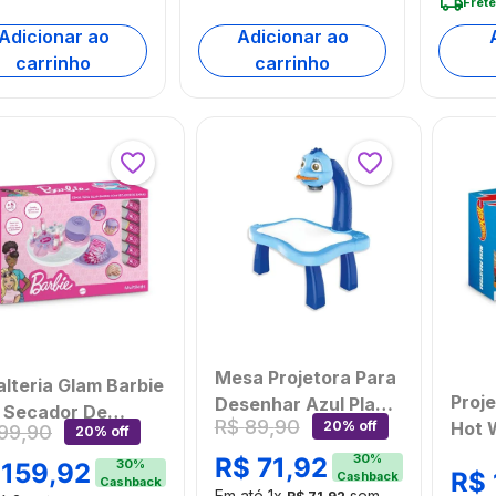
Frete
Adicionar ao
Adicionar ao
carrinho
carrinho
Mesa Projetora Para
lteria Glam Barbie
Proj
Desenhar Azul Play e
 Secador De
R$
89
,
90
Hot 
20% off
Learn Multikids -
99
,
90
20% off
s Multikids -
Dese
BR1600OUT
30
%
R$
71
,
92
423OUT
30
%
159
,
92
R$
Cashback
BR2
[Reembalado]
Cashback
mbalado]
Em até
1
x
sem