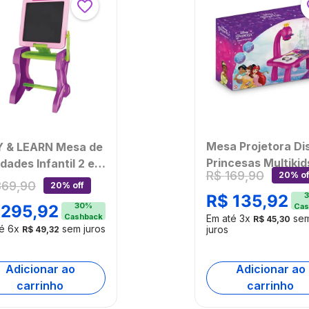
Mesa Projetora Di
Y & LEARN Mesa de
Princesas Multikid
idades Infantil 2 em
R$
169
,
90
20% of
com 24 Desenhos 
m Banquinho e
369
,
90
20% off
BR2133OUT
a Multikids -
3
R$
135
,
92
30
%
295
,
92
Cas
[Reembalado]
766OUT
Cashback
Em até
3
x
se
R$
45
,
30
mbalado]
té
6
x
sem juros
juros
R$
49
,
32
Adicionar ao
Adicionar ao
carrinho
carrinho