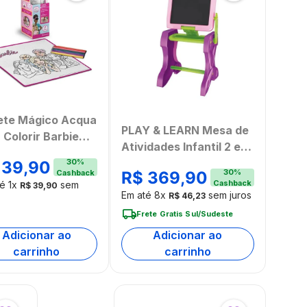
ete Mágico Acqua
PLAY & LEARN Mesa de
 Colorir Barbie
Atividades Infantil 2 em
ikids - BR2386
1 com Banquinho e
30
%
39
,
90
30
%
R$
369
,
90
Cashback
Lousa Multikids -
Cashback
té
1
x
sem
R$
39
,
90
BR1766
Em até
8
x
sem juros
R$
46
,
23
Frete Gratis Sul/Sudeste
Adicionar ao
Adicionar ao
carrinho
carrinho