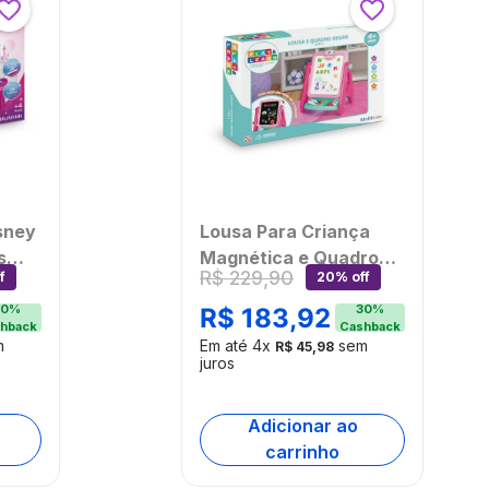
sney
Lousa Para Criança
s
Magnética e Quadro
R$
229
,
90
f
20% off
-
Negro Play e Learn 2
em 1 Multikids -
0
%
30
%
R$
183
,
92
hback
Cashback
BR1767OUT
m
Em até
4
x
sem
R$
45
,
98
[Reembalado]
juros
Adicionar ao
carrinho