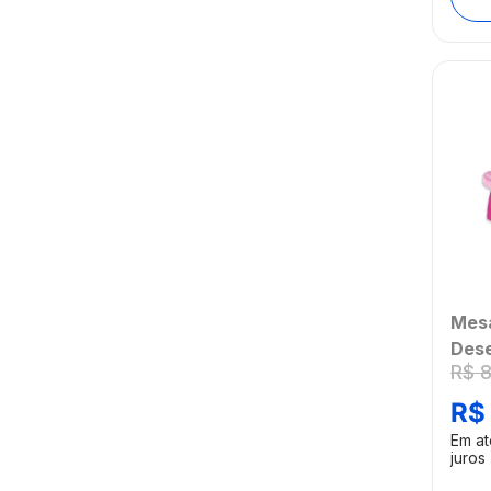
Mesa
Dese
R$
e Le
BR1
R$
[Ree
Em a
juros