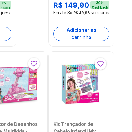
30
%
30
%
R$
149
,
90
1767
Cashback
hback
Em até
3
x
sem juros
juros
R$
49
,
96
Adicionar ao
carrinho
tor de Desenhos
Kit Trançador de
e Multikids -
Cabelo Infantil My