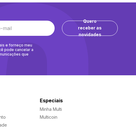
Quero
receber as
novidades
ais e forneço meu
cê pode cancelar a
omunicações que
Especiais
Minha Multi
nto
Multicoin
dade