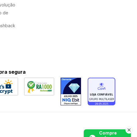
evolução
o de
ashback
ra segura
Compre