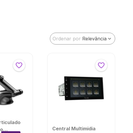
Ordenar por
Relevância
rticulado
Central Multimidia
vo