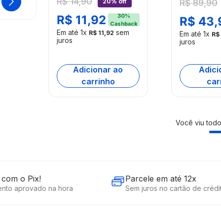
R$
14
,
90
BUSCAR
20% off
R$
89
,
90
+ 5W Bay15d Clara
Magnético
10 Unidades
30
%
Multilaser 
R$
11
,
92
R$
43
,
Cashback
Multilaser -
AC402OU
Em até
1
x
sem
R$
11
,
92
Em até
1
x
R$
AU851OUT
juros
[Reembala
juros
[Reembalado]
Adicionar ao
Adici
carrinho
car
Você viu tod
com o Pix!
Parcele em até 12x
nto aprovado na hora
Sem juros no cartão de crédi