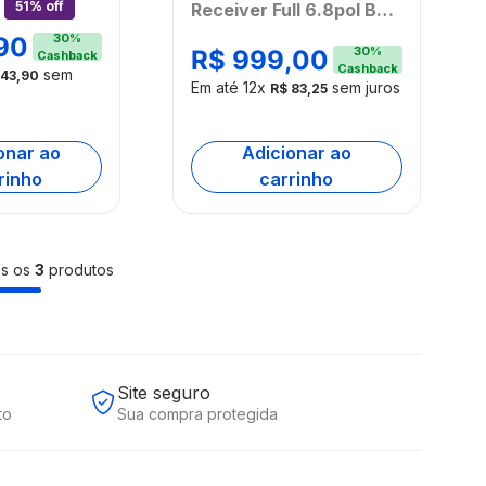
51% off
Receiver Full 6.8pol BT
 Preto
Apple/Android -
-
30
%
90
30
%
R$
999
,
00
Cashback
PS01ACOUT
T
Cashback
sem
43
,
90
[Reembalado]
Em até
12
x
sem juros
do]
R$
83
,
25
onar ao
Adicionar ao
rinho
carrinho
os os
3
produtos
Site seguro
to
Sua compra protegida