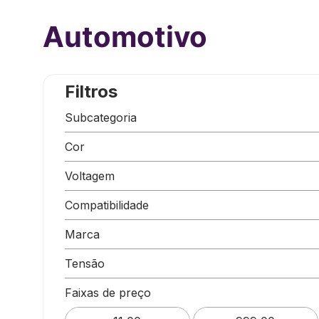
Automotivo
Filtros
Subcategoria
Acessorios Automotivo
Cor
Som Automotivo
Preto
Voltagem
12V
Compatibilidade
Android
Marca
IOS
Multilaser
Tensão
Pulsesound
12V
Faixas de preço