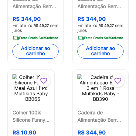
Alimentação Berry
Alimentação Berry
3 em 1 Cinza
3 em 1 Azul
R$
344
,
90
R$
344
,
90
Multikids Baby -
Multikids Baby -
Em até
7
x
sem
Em até
7
x
sem
R$
49
,
27
R$
49
,
27
BB391
BB323
juros
juros
Frete Gratis Sul/Sudeste
Frete Gratis Sul/Sudeste
Adicionar ao
Adicionar ao
carrinho
carrinho
Colher 100%
Cadeira de
Silicone Funny
Alimentação Berry
Meal Azul 1 Pc
3 em 1 Rosa
R$
10
,
90
R$
344
,
90
Multikids Baby
Multikids Baby -