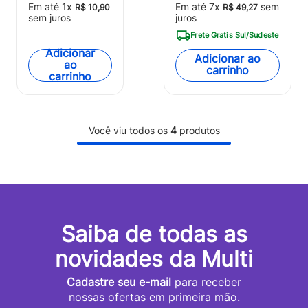
Em até
1
x
Em até
7
x
sem
R$
10
,
90
R$
49
,
27
- BB065
BB390
sem juros
juros
Frete Gratis Sul/Sudeste
Adicionar
Adicionar ao
ao
carrinho
carrinho
Você viu todos os
4
produtos
Saiba de todas as
novidades da Multi
Cadastre seu e-mail
para receber
nossas ofertas em primeira mão.