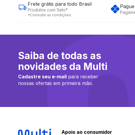
Frete grátis para todo Brasil
Pague 
Produtos com Selo*
Pagame
*Consulte as condições
Saiba de todas as
novidades da Multi
Cadastre seu e-mail
para receber
nossas ofertas em primeira mão.
Apoio ao consumidor