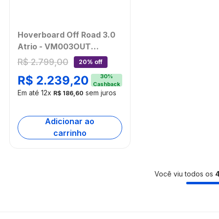
Hoverboard Off Road 3.0
Atrio - VM003OUT
[Reembalado]
R$
2
.
799
,
00
20% off
30
%
R$
2
.
239
,
20
Cashback
Em até
12
x
sem juros
R$
186
,
60
Adicionar ao
carrinho
Você viu todos os