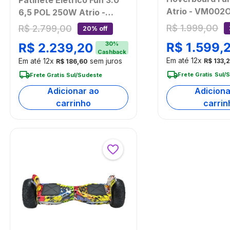
Atrio - VM002
6,5 POL 250W Atrio -
[Reembalado]
VM001OUT [Reembalado]
R$
1
.
999
,
00
R$
2
.
799
,
00
20% off
30
%
R$
1
.
599
,
R$
2
.
239
,
20
Cashback
Em até
12
x
Em até
12
x
sem juros
R$
133
,
R$
186
,
60
Frete Gratis Sul/
Frete Gratis Sul/Sudeste
Adiciona
Adicionar ao
carrin
carrinho