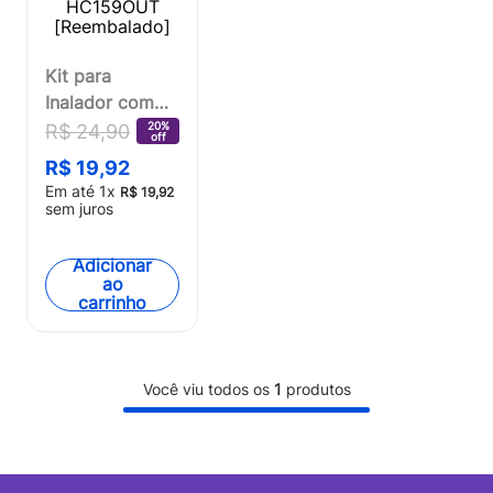
Kit para
Inalador com
Máscara Bucal
20%
R$
24
,
90
off
+ Tubo
R$
19
,
92
Transparente
Em até
1
x
R$
19
,
92
Multi Saúde -
sem juros
HC159OUT
[Reembalado]
Adicionar
ao
carrinho
Você viu todos os
1
produtos