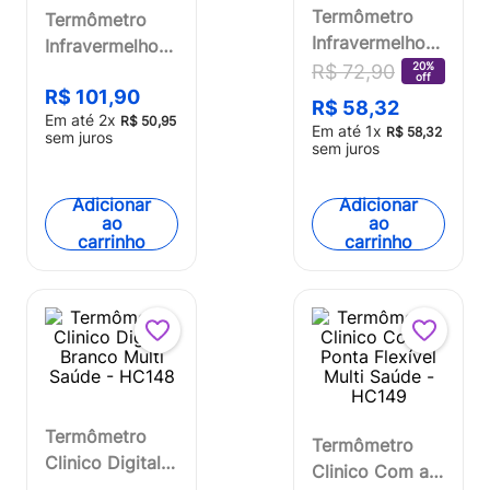
Termômetro
Termômetro
Infravermelho
Infravermelho
sem Contato
20%
R$
72
,
90
Sem Contato
off
Multi Saúde -
R$
101
,
90
Termo Check
R$
58
,
32
Em até
2
x
HC260OUT
R$
50
,
95
Smart - HC273
Em até
1
x
R$
58
,
32
sem juros
[Reembalado]
sem juros
Adicionar
Adicionar
ao
ao
carrinho
carrinho
Termômetro
Termômetro
Clinico Digital
Clinico Com a
Branco Multi