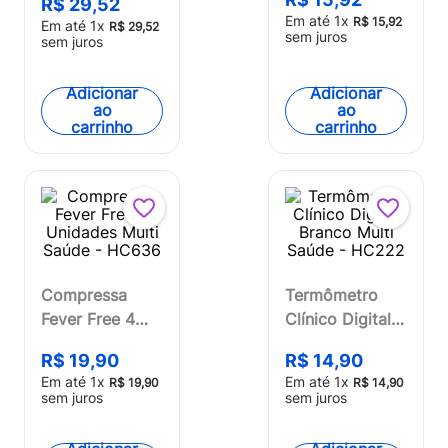
R$
29
,
52
HC636OUT
Multi Saúde -
Em até
1
x
R$
15
,
92
Em até
1
x
R$
29
,
52
[Reembalado]
sem juros
HC078OUT
sem juros
[Reembalado]
Adicionar
Adicionar
ao
ao
carrinho
carrinho
Compressa
Termômetro
Fever Free 4
Clínico Digital
Unidades Multi
Branco Multi
R$
19
,
90
R$
14
,
90
Saúde - HC636
Saúde - HC222
Em até
1
x
Em até
1
x
R$
19
,
90
R$
14
,
90
sem juros
sem juros