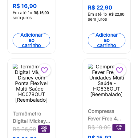
Ponta Flexível
R$
16
,
90
Saúde - HC148
R$
22
,
90
Multi Saúde -
Em até
1
x
R$
16
,
90
Em até
1
x
R$
22
,
90
HC149
sem juros
sem juros
Adicionar
Adicionar
ao
ao
carrinho
carrinho
Compressa
Termômetro
Fever Free 4
Digital Mickey
Unidades Multi
20%
R$
19
,
90
Disney com
20%
R$
36
,
90
off
off
Saúde -
Ponta Flexível
R$
15
,
92