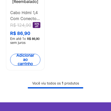
Cabo Hdmi 1,4
Com Conector
Banhado A
30%
R$
124
,
90
off
Ouro 10 Metros
R$
86
,
90
Multi -
Em até
1
x
R$
86
,
90
WI250OUT
sem juros
[Reembalado]
Adicionar
ao
carrinho
Você viu todos os
1
produtos