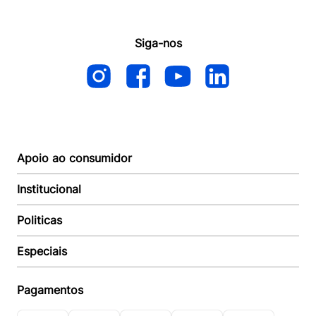
Siga-nos
Apoio ao consumidor
Institucional
Autoatendimento
Suporte e reparo
Politicas
Quem somos
Acompanhar Entrega
Revendedor
Baixe o APP
Especiais
Política de Entrega
Seja um Revendedor
Política de Pagamento
Investidores
Minha Multi
Política de Privacidade
Pagamentos
Trabalhe conosco
Multicoin
Política de Garantia