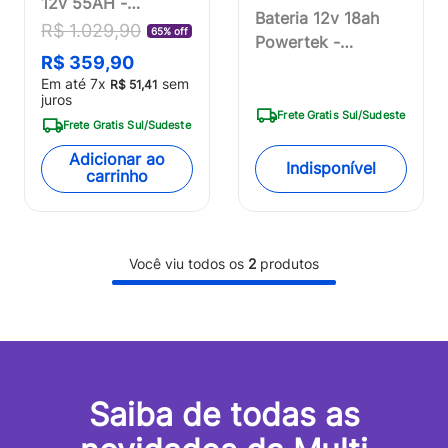
12v 55AH -
Bateria 12v 18ah
EN023OUT
R$
1
.
029
,
90
65% off
Powertek -
[Reembalado]
R$
359
,
90
EN017OUT
Em até
7
x
sem
R$
51
,
41
[Reembalado]
juros
Frete Gratis Sul/Sudeste
Frete Gratis Sul/Sudeste
Adicionar ao
Indisponível
carrinho
Você viu todos os
2
produtos
Saiba de todas as