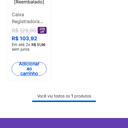
Caixa
Registradora
Com Carrinho e
20%
R$
129
,
90
off
Produtos
R$
103
,
92
Creative Fun
Em até
2
x
R$
51
,
96
Multikids -
sem juros
BR2035OUT
[Reembalado]
Adicionar
ao
carrinho
Você viu todos os
1
produtos