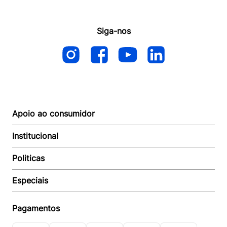
Siga-nos
Apoio ao consumidor
Institucional
Autoatendimento
Suporte e reparo
Politicas
Quem somos
Acompanhar Entrega
Revendedor
Baixe o APP
Especiais
Política de Entrega
Seja um Revendedor
Política de Pagamento
Investidores
Minha Multi
Política de Privacidade
Pagamentos
Trabalhe conosco
Multicoin
Política de Garantia