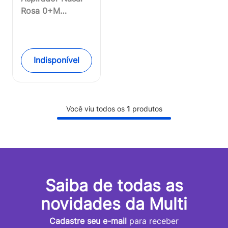
Rosa 0+M
Multikids Baby -
BB246OUT
[Reembalado]
Indisponível
Você viu todos os
1
produtos
Saiba de todas as
novidades da Multi
Cadastre seu e-mail
para receber