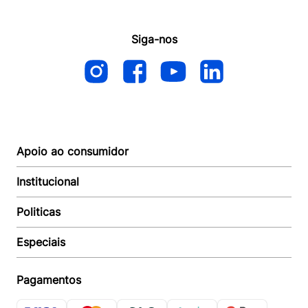
Siga-nos
Apoio ao consumidor
Institucional
Autoatendimento
Suporte e reparo
Politicas
Quem somos
Acompanhar Entrega
Revendedor
Baixe o APP
Especiais
Política de Entrega
Seja um Revendedor
Política de Pagamento
Investidores
Minha Multi
Política de Privacidade
Pagamentos
Trabalhe conosco
Multicoin
Política de Garantia