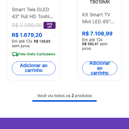
Smart Tela DLED
Kit Smart TV
43" Full HD Toshiba
Mini LED 65"
43V35KB VIDAA 2
20%
R$
2
.
099
,
00
off
4K Wi-Fi
HDMI 2 USB Wi-Fi -
R$
7
.
108
,
99
R$
1
.
679
,
20
Toshiba +
TB008OUT
Em até
12
x
Em até
12
x
R$
139
,
93
Suporte Fixo
sem
[Reembalado]
R$
592
,
41
sem juros
juros
para TV de 37"
Frete Gratis Sul/Sudeste
a 85" Multi -
Adicionar
TB019MK
Adicionar ao
ao
carrinho
carrinho
Você viu todos os
2
produtos