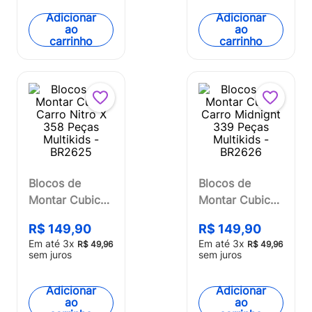
para +6 Anos
Adicionar
Adicionar
Multikids -
ao
ao
carrinho
carrinho
BR1096
Blocos de
Blocos de
Montar Cubic
Montar Cubic
Carro Nitro X
Carro Midnight
R$
149
,
90
R$
149
,
90
358 Peças
339 Peças
Em até
3
x
Em até
3
x
R$
49
,
96
R$
49
,
96
Multikids -
Multikids -
sem juros
sem juros
BR2625
BR2626
Adicionar
Adicionar
ao
ao