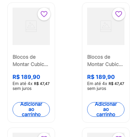
Blocos de
Blocos de
Montar Cubic
Montar Cubic
Modelo
25 em 1
R$
189
,
90
R$
189
,
90
Exército 12 em
Brigada de
Em até
4
x
Em até
4
x
R$
47
,
47
R$
47
,
47
1 com 549
Incêndio 572
sem juros
sem juros
Peças Indicado
Peças Multikids
para +6 Anos
- BR1614OUT
Adicionar
Adicionar
Multikids -
[Reembalado]
ao
ao
carrinho
carrinho
BR1096OUT
[Reembalado]