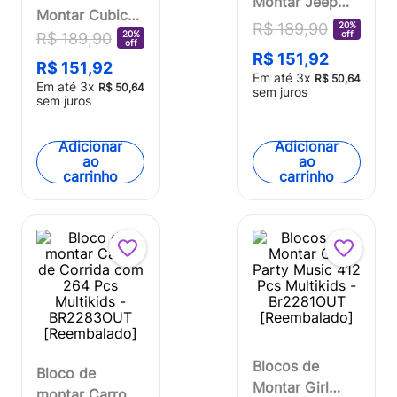
Montar Jeep
Montar Cubic
253 Pcs Cubic
20%
R$
189
,
90
12 em 1
off
20%
R$
189
,
90
Multikids -
off
Bombeiro
R$
151
,
92
BR2284OUT
R$
151
,
92
Em até
3
x
Resgate 557
R$
50
,
64
[Reembalado]
Em até
3
x
R$
50
,
64
sem juros
Peças Multikids
sem juros
- BR1094OUT
[Reembalado]
Adicionar
Adicionar
ao
ao
carrinho
carrinho
Blocos de
Bloco de
Montar Girl
montar Carro