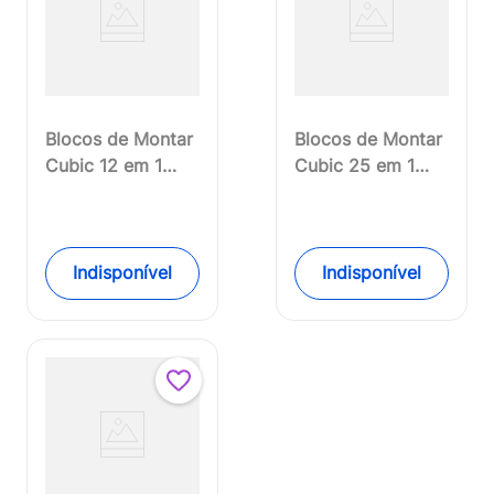
Blocos de Montar
Blocos de Montar
Cubic 12 em 1
Cubic 25 em 1
City Construção
Steel Robot 575
573 Peças
Peças Multikids -
Multikids -
BR1617OUT
BR1093OUT
[Remanufaturado]
Indisponível
Indisponível
[Reembalado]