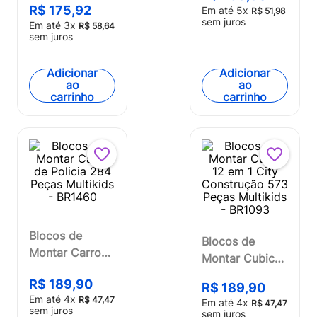
Bombeiro e
R$
175
,
92
Multikids -
Em até
5
x
R$
51
,
98
Helicóptero
sem juros
Em até
3
x
Br2278
R$
58
,
64
394 Peças
sem juros
Multikids -
BR2308OUT
Adicionar
Adicionar
ao
ao
[Reembalado]
carrinho
carrinho
Blocos de
Blocos de
Montar Carro
Montar Cubic
de Policia 284
12 em 1 City
R$
189
,
90
Peças Multikids
R$
189
,
90
Construção 573
Em até
4
x
R$
47
,
47
Em até
4
x
- BR1460
R$
47
,
47
Peças Multikids
sem juros
sem juros