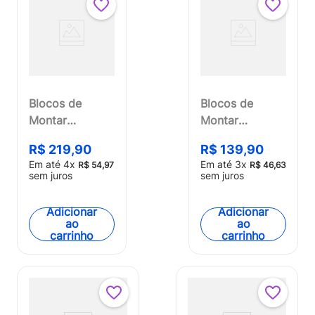
Blocos de
Blocos de
Montar
Montar
Caminhão de
Helicóptero da
R$
219
,
90
R$
139
,
90
Bombeiro e
Policia 221
Em até
4
x
Em até
3
x
R$
54
,
97
R$
46
,
63
Helicóptero
Peças Multikids
sem juros
sem juros
394 Peças
- BR1459
Multikids -
Adicionar
Adicionar
BR2308
ao
ao
carrinho
carrinho