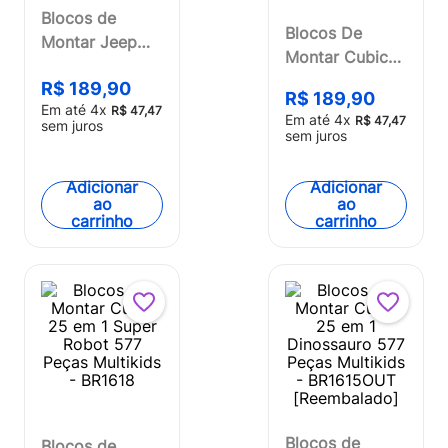
Blocos de
Blocos De
Montar Jeep
Montar Cubic
253 Pcs Cubic
25 Em 1 Polícia
R$
189
,
90
Multikids -
R$
189
,
90
Swat Robot
Em até
4
x
R$
47
,
47
BR2284
Em até
4
x
R$
47
,
47
sem juros
600 Peças
sem juros
Multikids -
BR1616
Adicionar
Adicionar
ao
ao
carrinho
carrinho
Blocos de
Blocos de