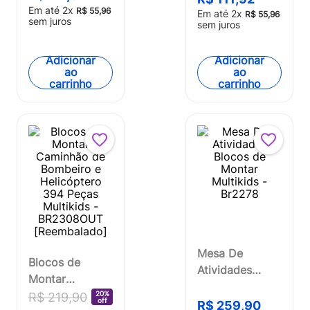
BR2282OUT
Peças Multikids
Em até
2
x
R$
55
,
96
Em até
2
x
R$
55
,
96
[Reembalado]
sem juros
- BR1459OUT
sem juros
[Reembalado]
Adicionar
Adicionar
ao
ao
carrinho
carrinho
Mesa De
Blocos de
Atividades
Montar
Blocos de
Caminhão de
20%
R$
219
,
90
off
Montar
R$
259
,
90