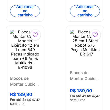
- BR1614
BR2279OUT
Adicionar
Adicionar
[Reembalado]
ao
ao
carrinho
carrinho
Blocos de
Blocos de
Montar Cubic
Montar Cubic
25 em 1 Steel
Modelo
Robot 575
R$
189
,
90
R$
189
,
90
Exército 12 em
Em até
4
x
Peças Multikids
R$
47
,
47
Em até
4
x
sem juros
R$
47
,
47
1 com 549
- BR1617
sem juros
Peças Indicado