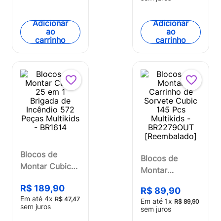
- BR1093
Adicionar
Adicionar
ao
ao
carrinho
carrinho
Blocos de
Blocos de
Montar Cubic
Montar
25 em 1
Carrinho de
R$
189
,
90
Brigada de
R$
89
,
90
Sorvete Cubic
Em até
4
x
R$
47
,
47
Em até
1
x
Incêndio 572
R$
89
,
90
145 Pcs
sem juros
sem juros
Peças Multikids
Multikids -