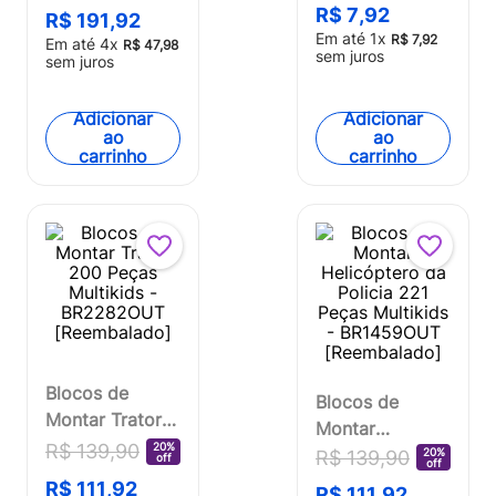
Peças Multikids
R$
7
,
92
R$
191
,
92
[Reembalado]
- BR1334OUT
Em até
1
x
R$
7
,
92
Em até
4
x
R$
47
,
98
sem juros
[Reembalado]
sem juros
Adicionar
Adicionar
ao
ao
carrinho
carrinho
Blocos de
Blocos de
Montar Trator
Montar
200 Peças
20%
R$
139
,
90
Helicóptero da
20%
R$
139
,
90
off
off
Multikids -
Policia 221
R$
111
,
92
R$
111
,
92