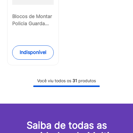
Blocos de Montar
Policia Guarda
Costeira 98 Peças
Indicado para +6
Anos Material
Plástico Colorido
Indisponível
Multikids - BR833
Você viu todos os
31
produtos
Saiba de todas as