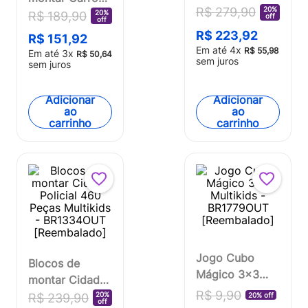
Party Music 412
20%
R$
279
,
90
de Corrida com
20%
R$
189
,
90
off
off
Pcs Multikids -
264 Pcs
R$
223
,
92
R$
151
,
92
Br2281OUT
Multikids -
Em até
4
x
R$
55
,
98
Em até
3
x
R$
50
,
64
[Reembalado]
sem juros
BR2283OUT
sem juros
[Reembalado]
Adicionar
Adicionar
ao
ao
carrinho
carrinho
Jogo Cubo
Blocos de
Mágico 3x3
montar Cidade
Multikids -
R$
9
,
90
Policial 460
20%
R$
239
,
90
20% off
off
BR1779OUT