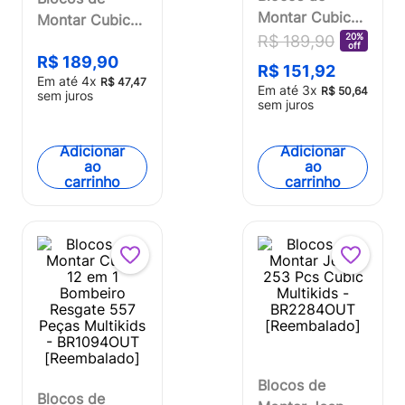
Montar Cubic
Montar Cubic
25 em 1
20%
R$
189
,
90
25 em 1 Super
off
Dinossauro 577
R$
189
,
90
Robot 577
R$
151
,
92
Em até
4
x
Peças Multikids
R$
47
,
47
Peças Multikids
Em até
3
x
R$
50
,
64
sem juros
- BR1615OUT
sem juros
- BR1618
[Reembalado]
Adicionar
Adicionar
ao
ao
carrinho
carrinho
Blocos de
Blocos de