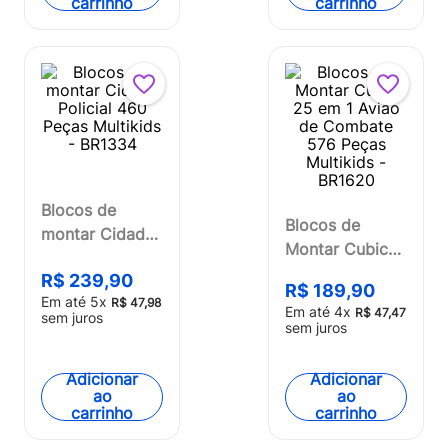
carrinho
carrinho
Blocos de
Blocos de
montar Cidade
Montar Cubic
Policial 460
25 em 1 Avião
R$
239
,
90
Peças Multikids
R$
189
,
90
de Combate
Em até
5
x
R$
47
,
98
- BR1334
Em até
4
x
R$
47
,
47
sem juros
576 Peças
sem juros
Multikids -
BR1620
Adicionar
Adicionar
ao
ao
carrinho
carrinho