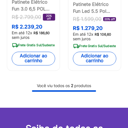
Patinete Elétrico
Patinete Elétrico
Fun 3.0 6,5 POL
Fun Led 5.5 Pol
250W Atrio -
20%
R$
2
.
799
,
00
70w 2ah 8km/h
R$
1
.
599
,
00
off
20% off
VM001OUT
8km 50kg Atrio -
R$
2
.
239
,
20
R$
1
.
279
,
20
[Reembalado]
VM005OUT
Em até
12
x
R$
186
,
60
Em até
12
x
R$
106
,
60
sem juros
[Reembalado]
sem juros
Frete Gratis Sul/Sudeste
Frete Gratis Sul/Sudeste
Adicionar ao
Adicionar ao
carrinho
carrinho
Você viu todos os
2
produtos