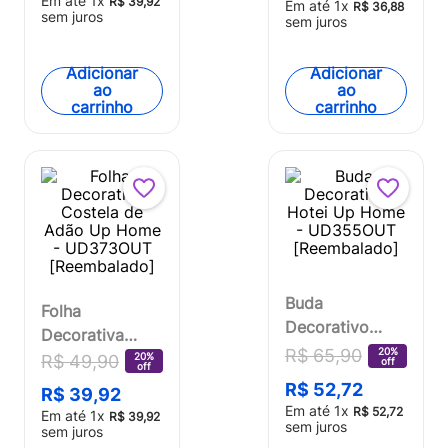
Em até
1
x
R$
39
,
92
Em até
1
x
R$
36
,
88
sem juros
[Reembalado]
sem juros
Adicionar
Adicionar
ao
ao
carrinho
carrinho
Buda
Folha
Decorativo
Decorativa
Hotei Up Home
20%
R$
65
,
90
Costela de
20%
R$
49
,
90
off
off
- UD355OUT
Adão Up Home
R$
52
,
72
R$
39
,
92
[Reembalado]
- UD373OUT
Em até
1
x
R$
52
,
72
Em até
1
x
R$
39
,
92
sem juros
[Reembalado]
sem juros