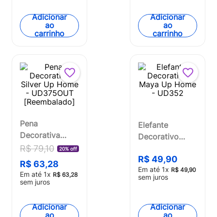
Adicionar
Adicionar
ao
ao
carrinho
carrinho
Pena
Elefante
Decorativa
Decorativo
Silver Up Home
Maya Up Home
R$
79
,
10
20% off
- UD375OUT
R$
49
,
90
- UD352
R$
63
,
28
Em até
1
x
[Reembalado]
R$
49
,
90
Em até
1
x
R$
63
,
28
sem juros
sem juros
Adicionar
Adicionar
ao
ao