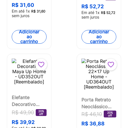
- UD363OUT
Home -
R$
31
,
60
R$
52
,
72
[Reembalado]
UD371OUT
Em até
1
x
R$
31
,
60
Em até
1
x
R$
52
,
72
sem juros
[Reembalado]
sem juros
Adicionar
Adicionar
ao
ao
carrinho
carrinho
Elefante
Porta Retrato
Decorativo
Neoclássico
Maya Up Home
20%
R$
49
,
90
22x17 Up
20%
R$
46
,
10
off
off
- UD352OUT
Home -
R$
39
,
92
R$
36
,
88
[Reembalado]
UD364OUT