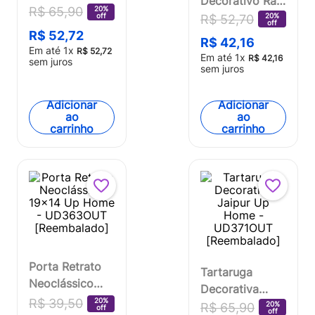
Decorativo Raj
- UD365OUT
20%
R$
65
,
90
Poliresina
off
20%
R$
52
,
70
[Reembalado]
off
Uphome -
R$
52
,
72
R$
42
,
16
Em até
1
x
UD350OUT
R$
52
,
72
Em até
1
x
R$
42
,
16
sem juros
[Reembalado]
sem juros
Adicionar
Adicionar
ao
ao
carrinho
carrinho
Porta Retrato
Tartaruga
Neoclássico
Decorativa
19x14 Up Home
20%
R$
39
,
50
Jaipur Up
20%
R$
65
,
90
off
off