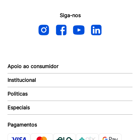
Siga-nos
Apoio ao consumidor
Institucional
Autoatendimento
Suporte e reparo
Politicas
Quem somos
Acompanhar Entrega
Revendedor
Baixe o APP
Especiais
Política de Entrega
Seja um Revendedor
Política de Pagamento
Investidores
Minha Multi
Política de Privacidade
Pagamentos
Trabalhe conosco
Multicoin
Política de Garantia
Política Troca e Devolução