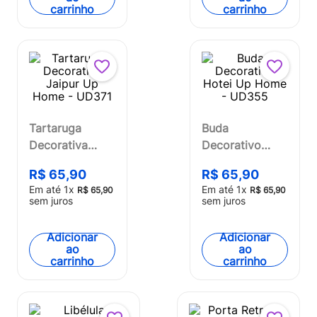
carrinho
carrinho
Tartaruga
Buda
Decorativa
Decorativo
Jaipur Up
Hotei Up Home
R$
65
,
90
R$
65
,
90
Home - UD371
- UD355
Em até
1
x
Em até
1
x
R$
65
,
90
R$
65
,
90
sem juros
sem juros
Adicionar
Adicionar
ao
ao
carrinho
carrinho