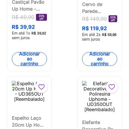
Castiçal Pavão
Cervo de
Up Home -
Parede
UD358OUT
20%
R$
49
,
90
Decorativo
20%
R$
149
,
90
off
off
[Reembalado]
Hiran Up Home
R$
39
,
92
R$
119
,
92
- UD370OUT
Em até
1
x
R$
39
,
92
Em até
2
x
R$
59
,
96
sem juros
[Reembalado]
sem juros
Adicionar
Adicionar
ao
ao
carrinho
carrinho
Espelho Laço
Elefante
20cm Up Home