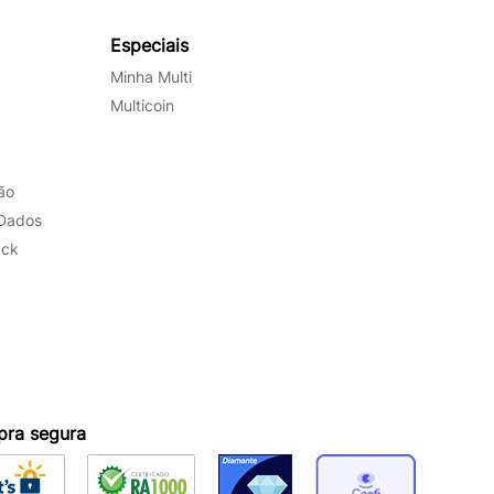
Especiais
Minha Multi
Multicoin
ão
 Dados
ack
ra segura