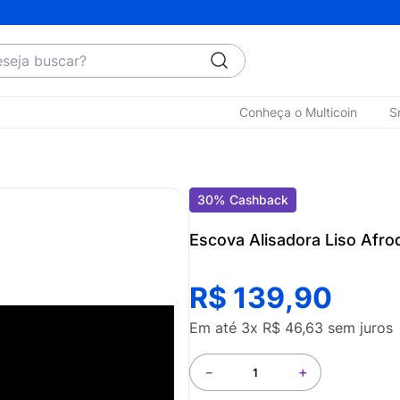
ja buscar?
Conheça o Multicoin
S
30
%
Cashback
Escova Alisadora Liso Afrod
R$
139
,
90
Em até
3
x
R$
46
,
63
sem juros
－
＋