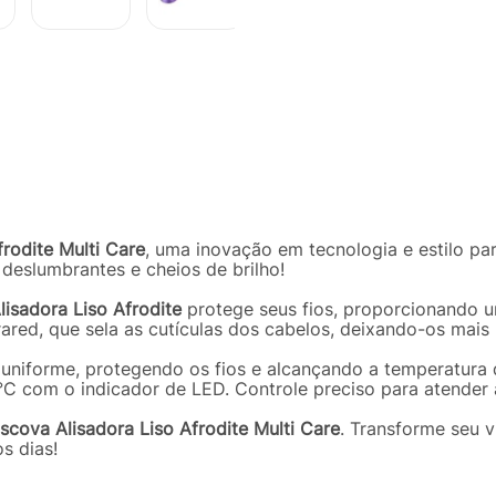
R$
139
,
9
are - EB135
Em até
3
x
R$
rodite Multi Care
, uma inovação em tecnologia e estilo p
s deslumbrantes e cheios de brilho!
Descrição
Ficha técnica
lisadora Liso Afrodite
protege seus fios, proporcionando u
rared, que sela as cutículas dos cabelos, deixando-os mais l
a uniforme, protegendo os fios e alcançando a temperatur
°C com o indicador de LED. Controle preciso para atender 
scova Alisadora Liso Afrodite Multi Care
. Transforme seu v
s dias!