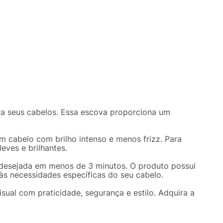
0
Comprar
46
,
63
sem juros
ara seus cabelos. Essa escova proporciona um
m cabelo com brilho intenso e menos frizz. Para
eves e brilhantes.
a desejada em menos de 3 minutos. O produto possui
às necessidades específicas do seu cabelo.
isual com praticidade, segurança e estilo. Adquira a