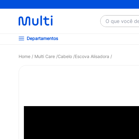
O que você dese
Departamentos
Multi Care
Cabelo
Escova Alisadora