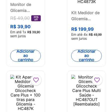
Monitor de
Glicemia
Kit Medidor de
Glicocheck
20%
R$
49
,
90
Glicemia
off
Care Plus Multi
Glicocheck
R$
39
,
90
Saúde - HC487
R$
199
,
99
CarePlus + 150
Em até
1
x
R$
39
,
90
Em até
4
x
R$
49
,
99
sem juros
tiras para
sem juros
Glicemia Multi
Saúde -
Adicionar
Adicionar
HC4873K
ao
ao
carrinho
carrinho