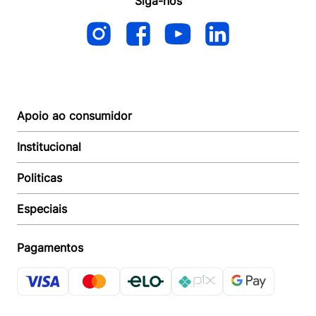
Siga-nos
Apoio ao consumidor
Institucional
Autoatendimento
Suporte e reparo
Politicas
Quem somos
Acompanhar Entrega
Revendedor
Baixe o APP
Especiais
Política de Entrega
Seja um Revendedor
Política de Pagamento
Investidores
Minha Multi
Política de Privacidade
Pagamentos
Trabalhe conosco
Multicoin
Política de Garantia
Política Troca e Devolução
Responsabilidade Ambiental:
Política de Proteção de Dados
Sustentabilidade