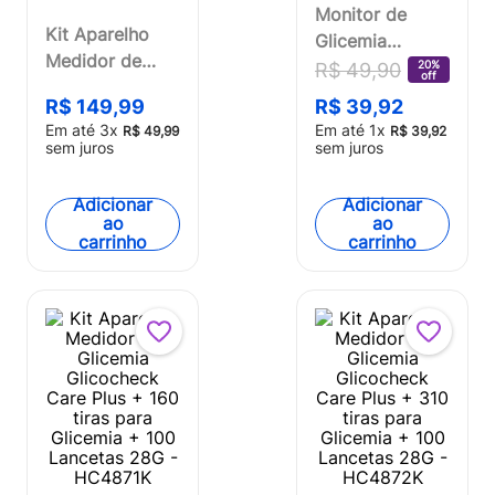
Monitor de
Kit Aparelho
Glicemia
Medidor de
Glicocheck
20%
R$
49
,
90
off
Glicemia
Care Plus Multi
R$
149
,
99
R$
39
,
92
Glicocheck
Saúde -
Em até
3
x
Em até
1
x
R$
49
,
99
R$
39
,
92
Care Plus + 100
HC487OUT
sem juros
sem juros
tiras para
[Reembalado]
Glicemia -
Adicionar
Adicionar
HC487K
ao
ao
carrinho
carrinho