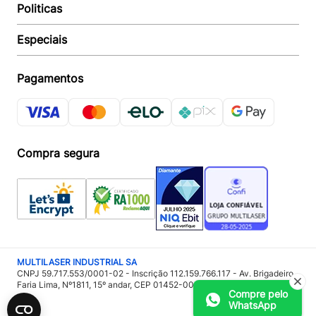
Politicas
Quem somos
Acompanhar Entrega
Revendedor
Baixe o APP
Especiais
Política de Entrega
Seja um Revendedor
Política de Pagamento
Investidores
Minha Multi
Política de Privacidade
Pagamentos
Trabalhe conosco
Multicoin
Política de Garantia
Política Troca e Devolução
Responsabilidade Ambiental:
Política de Proteção de Dados
Sustentabilidade
Regulamento de Cashback
Compra segura
Acessoria de Imprensa:
Imprensa
MULTILASER INDUSTRIAL SA
CNPJ 59.717.553/0001-02 - Inscrição 112.159.766.117 - Av. Brigadeiro
Faria Lima, Nº1811, 15º andar, CEP 01452-001 - São Paulo – SP
Compre pelo
WhatsApp