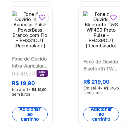
Fone de Ouvido
Fone de Ouvido
Intra-Auricular
Bluetooth TWS
Pulse
60%
R$
49
,
90
WF400 Preto
off
PowerBass
R$
219
,
00
Pulse -
R$
19
,
90
Branco com Fio
Em até
4
x
R$
54
,
75
Em até
1
x
PH439OUT
R$
19
,
90
sem juros
- PH331OUT
sem juros
[Reembalado]
[Reembalado]
Adicionar
Adicionar
ao
ao
carrinho
carrinho