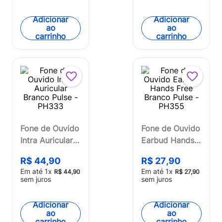
Adicionar
Adicionar
ao
ao
carrinho
carrinho
Fone de Ouvido
Fone de Ouvido
Intra Auricular
Earbud Hands
Branco Pulse -
Free Branco
R$
44
,
90
R$
27
,
90
PH333
Pulse - PH355
Em até
1
x
Em até
1
x
R$
44
,
90
R$
27
,
90
sem juros
sem juros
Adicionar
Adicionar
ao
ao
carrinho
carrinho