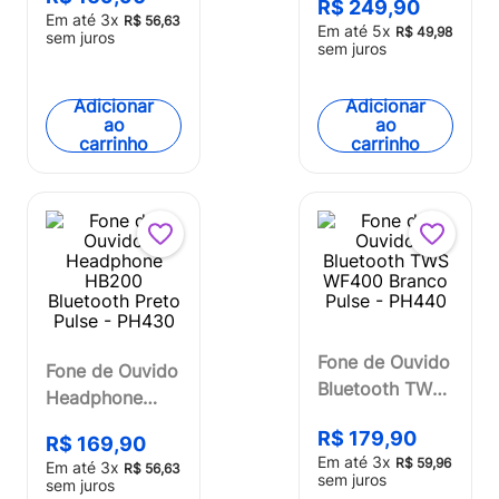
R$
249
,
90
HB300 Preto
Em até
3
x
R$
56
,
63
Em até
5
x
R$
49
,
98
sem juros
Pulse - PH434
sem juros
Adicionar
Adicionar
ao
ao
carrinho
carrinho
Fone de Ouvido
Fone de Ouvido
Bluetooth TWS
Headphone
WF400 Branco
HB200
R$
179
,
90
Pulse - PH440
R$
169
,
90
Bluetooth Preto
Em até
3
x
R$
59
,
96
Em até
3
x
R$
56
,
63
Pulse - PH430
sem juros
sem juros