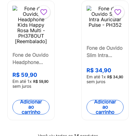
Fone de Ouvido
Fone de Ouvido
Slim Intra
Headphone
Auricular Pulse
Kids Happy
- PH352
R$
34
,
90
R$
59
,
90
Rosa Multi -
Em até
1
x
R$
34
,
90
Em até
1
x
sem juros
R$
59
,
90
PH378OUT
sem juros
[Reembalado]
Adicionar
Adicionar
ao
ao
carrinho
carrinho
Você viu todos os
14
produtos