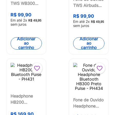
TWS WB300
TWS Airbuds
Branco Pulse -
Branco
R$
99
,
90
PH437
R$
99
,
90
Multilaser -
Em até
2
x
R$
49
,
95
Em até
2
x
R$
49
,
95
PH326
sem juros
sem juros
Adicionar
Adicionar
ao
ao
carrinho
carrinho
Headphone
Fone de Ouvido
HB200
Headphone
Bluetooth Pulse
Bluetooth
R$
169
,
90
- PH431