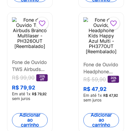
Fone de Ouvido
Fone de Ouvido
TWS Airbuds
Headphone
Branco
20%
R$
99
,
90
Kids Happy
20%
R$
59
,
90
off
off
Multilaser -
Azul Multi -
R$
79
,
92
R$
47
,
92
PH326OUT
PH377OUT
Em até
1
x
R$
79
,
92
Em até
1
x
R$
47
,
92
[Reembalado]
sem juros
[Reembalado]
sem juros
Adicionar
Adicionar
ao
ao
carrinho
carrinho