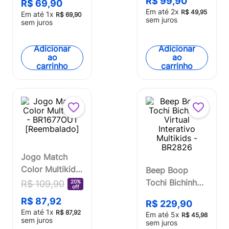
R$
99
,
90
BR373
R$
69
,
90
BR426
Em até
2
x
R$
49
,
95
Em até
1
x
R$
69
,
90
sem juros
sem juros
Adicionar
Adicionar
ao
ao
carrinho
carrinho
Jogo Match
Color Multikids
Beep Boop
- BR1677OUT
Tochi Bichinho
20%
R$
109
,
90
off
[Reembalado]
Virtual
R$
87
,
92
R$
229
,
90
Interativo
Em até
1
x
R$
87
,
92
Em até
5
x
R$
45
,
98
Multikids -
sem juros
sem juros