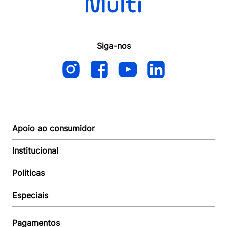
Siga-nos
Apoio ao consumidor
Institucional
Autoatendimento
Suporte e reparo
Politicas
Quem somos
Acompanhar Entrega
Revendedor
Baixe o APP
Especiais
Política de Entrega
Seja um Revendedor
Política de Pagamento
Investidores
Minha Multi
Política de Privacidade
Pagamentos
Trabalhe conosco