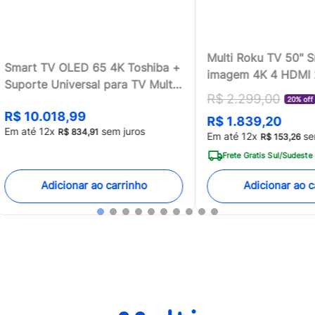
Multi Roku TV 50" 
Smart TV OLED 65 4K Toshiba +
imagem 4K 4 HDMI
Suporte Universal para TV Multi
compatível com Ale
R$
2
.
299
,
00
13 a 100 - TB018MK2
20% off
Home - TL059MOU
R$
10
.
018
,
99
R$
1
.
839
,
20
[Reembalado]
Em até
12
x
sem juros
R$
834
,
91
Em até
12
x
se
R$
153
,
26
Frete Gratis Sul/Sudeste
Adicionar ao carrinho
Adicionar ao c