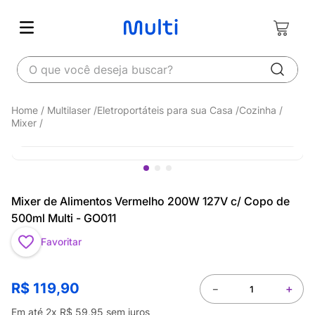
O que você deseja buscar?
Multilaser
Eletroportáteis para sua Casa
Cozinha
Mixer
Mixer de Alimentos Vermelho 200W 127V c/ Copo de
500ml Multi - GO011
Favoritar
R$
119
,
90
－
＋
Em até
2
x
R$
59
,
95
sem juros