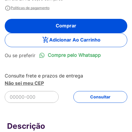
Políticas de pagamento
Comprar
Adicionar Ao Carrinho
Compre pelo Whatsapp
Não sei meu CEP
R$
119
,
90
Comprar
Em até
2
x
R$
59
,
95
sem juros