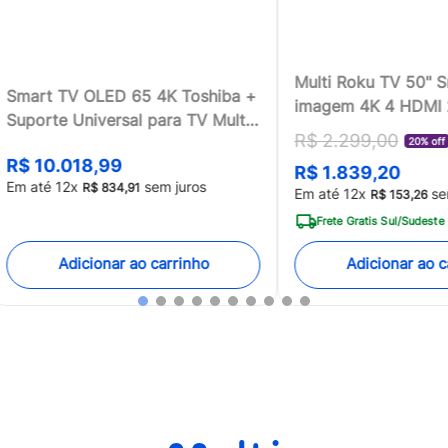
Multi Roku TV 50" 
Smart TV OLED 65 4K Toshiba +
imagem 4K 4 HDMI
Suporte Universal para TV Multi
compatível com Ale
R$
2
.
299
,
00
13 a 100 - TB018MK2
20% off
Home - TL059MOU
R$
10
.
018
,
99
R$
1
.
839
,
20
[Reembalado]
Em até
12
x
sem juros
R$
834
,
91
Em até
12
x
se
R$
153
,
26
Frete Gratis Sul/Sudeste
Adicionar ao carrinho
Adicionar ao c