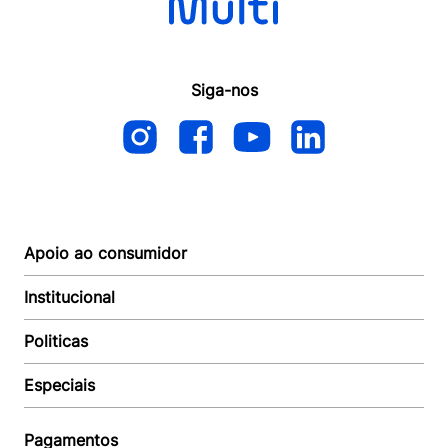
Siga-nos
Apoio ao consumidor
Institucional
Autoatendimento
Suporte e reparo
Politicas
Quem somos
Acompanhar Entrega
Revendedor
Baixe o APP
Especiais
Política de Entrega
Seja um Revendedor
Política de Pagamento
Investidores
Minha Multi
Política de Privacidade
Pagamentos
Trabalhe conosco