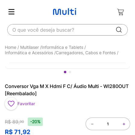
O que você deseja buscar?
Multilaser
Informática e Tablets
Informática e Acessórios
Carregadores, Cabos e Fontes
Conversor Vga M X Hdmi F C/ Áudio Multi - WI280OUT
[Reembalado]
Favoritar
R$
89
,
-20%
90
－
＋
R$
71
,
92