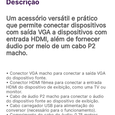
R$
71
,
92
Comprar
Em até
1
x
R$
71
,
92
sem juros
Um acessório versátil e prático
que permite conectar dispositivos
com saída VGA a dispositivos com
entrada HDMI, além de fornecer
áudio por meio de um cabo P2
macho.
• Conector VGA macho para conectar a saída VGA
do dispositivo fonte.
• Conector HDMI fêmea para conectar a entrada
HDMI do dispositivo de exibição, como uma TV ou
monitor.
• Cabo de áudio P2 macho para conectar o áudio
do dispositivo fonte ao dispositivo de exibição.
• Cabo carregador USB para alimentação do
conversor (necessário para o funcionamento).
• Comprimento do cabo de áudio: 0,75 metros.